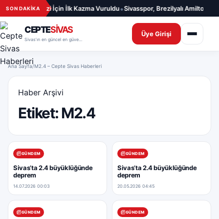
İçeriğe geç
•
le Sağlığı Merkezi İçin İlk Kazma Vuruldu
Sivasspor, Brezilyalı Amilton ile 
SON DAKİKA
CEPTE
SİVAS
Üye Girişi
Sivas’ın en güncel en güvenilir haber sitesi
Ana Sayfa
/
M2.4 – Cepte Sivas Haberleri
Haber Arşivi
Etiket:
M2.4
GÜNDEM
GÜNDEM
Sivas’ta 2.4 büyüklüğünde
Sivas’ta 2.4 büyüklüğünde
deprem
deprem
14.07.2026 00:03
20.05.2026 04:45
GÜNDEM
GÜNDEM