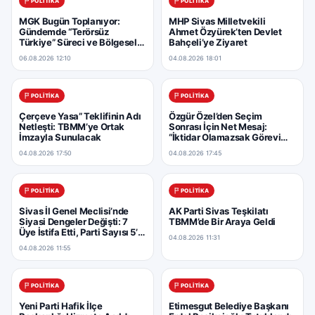
POLITIKA
POLITIKA
MGK Bugün Toplanıyor:
MHP Sivas Milletvekili
Gündemde “Terörsüz
Ahmet Özyürek’ten Devlet
Türkiye” Süreci ve Bölgesel
Bahçeli’ye Ziyaret
Güvenlik Var
06.08.2026 12:10
04.08.2026 18:01
POLITIKA
POLITIKA
Çerçeve Yasa” Teklifinin Adı
Özgür Özel’den Seçim
Netleşti: TBMM’ye Ortak
Sonrası İçin Net Mesaj:
İmzayla Sunulacak
“İktidar Olamazsak Görevi
Bırakırım”
04.08.2026 17:50
04.08.2026 17:45
POLITIKA
POLITIKA
Sivas İl Genel Meclisi’nde
AK Parti Sivas Teşkilatı
Siyasi Dengeler Değişti: 7
TBMM’de Bir Araya Geldi
Üye İstifa Etti, Parti Sayısı 5’e
04.08.2026 11:31
Yükseldi
04.08.2026 11:55
POLITIKA
POLITIKA
Yeni Parti Hafik İlçe
Etimesgut Belediye Başkanı