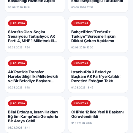
Başkanlığı Hizmete Açıldı
Erdal Beşikçioğlu Tutuklandı
03.08.2026 16:54
03.08.2026 12:52
POLITIKA
POLITIKA
Sivas’ta Olası Seçim
Bahçeli’den “Terörsüz
Senaryosu Tartışılıyor: AK
Türkiye” Sürecine İlişkin
Parti 4, MHP 1 Milletvekili
Dikkat Çeken Açıklama
Çıkarabilir
02.08.2026 17:54
02.08.2026 12:20
POLITIKA
POLITIKA
AK Parti’de Transfer
İstanbul’da 3 Belediye
Hareketliliği! İki Milletvekili
Başkanı AK Parti’ye Katıldı!
ve Bir Belediye Başkanı
Rozetleri Erdoğan Taktı
Gündemde
02.08.2026 11:48
01.08.2026 18:49
POLITIKA
POLITIKA
Bilal Erdoğan, İnsan Hakları
CHP’de 12 İlde Yeni İl Başkanı
Eğitim Kampı’nda Gençlerle
Görevlendirildi
Bir Araya Geldi
31.07.2026 20:17
01.08.2026 18:41