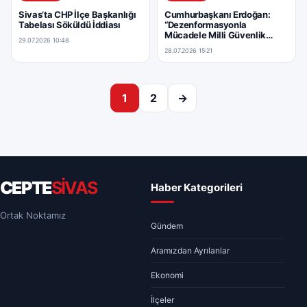
Sivas’ta CHP İlçe Başkanlığı
Cumhurbaşkanı Erdoğan:
Tabelası Söküldü İddiası
“Dezenformasyonla
Mücadele Milli Güvenlik
29.07.2026 10:48
Meselesidir”
28.07.2026 15:21
Yazı sayfalaması
1
2
→
CEPTE
SİVAS
Haber Kategorileri
Ortak Noktamız
Gündem
Aramızdan Ayrılanlar
Ekonomi
İlçeler