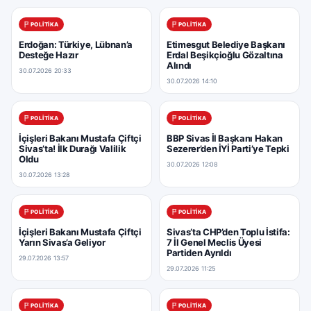
POLITIKA
POLITIKA
Erdoğan: Türkiye, Lübnan’a
Etimesgut Belediye Başkanı
Desteğe Hazır
Erdal Beşikçioğlu Gözaltına
Alındı
30.07.2026 20:33
30.07.2026 14:10
POLITIKA
POLITIKA
İçişleri Bakanı Mustafa Çiftçi
BBP Sivas İl Başkanı Hakan
Sivas’ta! İlk Durağı Valilik
Sezerer’den İYİ Parti’ye Tepki
Oldu
30.07.2026 12:08
30.07.2026 13:28
POLITIKA
POLITIKA
İçişleri Bakanı Mustafa Çiftçi
Sivas’ta CHP’den Toplu İstifa:
Yarın Sivas’a Geliyor
7 İl Genel Meclis Üyesi
Partiden Ayrıldı
29.07.2026 13:57
29.07.2026 11:25
POLITIKA
POLITIKA