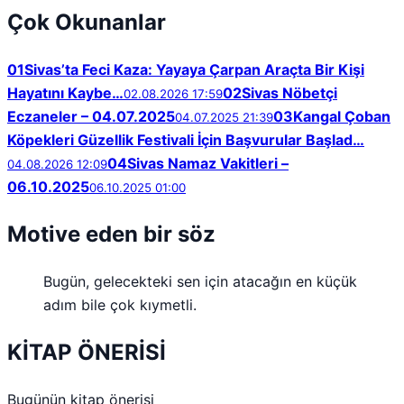
Çok Okunanlar
01
Sivas’ta Feci Kaza: Yayaya Çarpan Araçta Bir Kişi
Hayatını Kaybe…
02
Sivas Nöbetçi
02.08.2026 17:59
Eczaneler – 04.07.2025
03
Kangal Çoban
04.07.2025 21:39
Köpekleri Güzellik Festivali İçin Başvurular Başlad…
04
Sivas Namaz Vakitleri –
04.08.2026 12:09
06.10.2025
06.10.2025 01:00
Motive eden bir söz
Bugün, gelecekteki sen için atacağın en küçük
adım bile çok kıymetli.
KİTAP ÖNERİSİ
Bugünün kitap önerisi