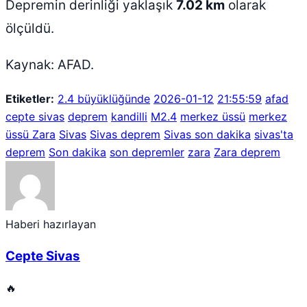
Depremin derinliği yaklaşık
7.02 km
olarak
ölçüldü.
Kaynak: AFAD.
Etiketler:
2.4 büyüklüğünde
2026-01-12
21:55:59
afad
cepte sivas
deprem
kandilli
M2.4
merkez üssü
merkez
üssü Zara
Sivas
Sivas deprem
Sivas son dakika
sivas'ta
deprem
Son dakika
son depremler
zara
Zara deprem
Haberi hazırlayan
Cepte Sivas
🔥