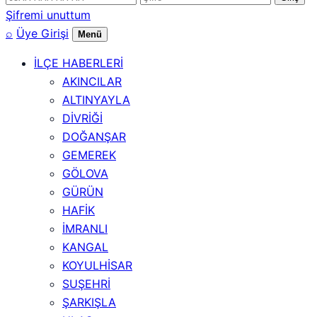
numarası
Şifremi unuttum
⌕
Üye Girişi
Menü
İLÇE HABERLERİ
AKINCILAR
ALTINYAYLA
DİVRİĞİ
DOĞANŞAR
GEMEREK
GÖLOVA
GÜRÜN
HAFİK
İMRANLI
KANGAL
KOYULHİSAR
SUŞEHRİ
ŞARKIŞLA