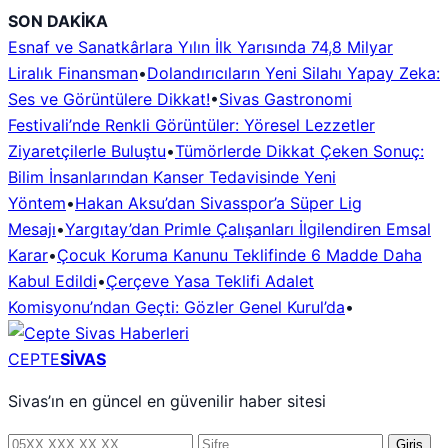
İçeriğe
SON DAKİKA
geç
Esnaf ve Sanatkârlara Yılın İlk Yarısında 74,8 Milyar
Liralık Finansman
•
Dolandırıcıların Yeni Silahı Yapay Zeka:
Ses ve Görüntülere Dikkat!
•
Sivas Gastronomi
Festivali’nde Renkli Görüntüler: Yöresel Lezzetler
Ziyaretçilerle Buluştu
•
Tümörlerde Dikkat Çeken Sonuç:
Bilim İnsanlarından Kanser Tedavisinde Yeni
Yöntem
•
Hakan Aksu’dan Sivasspor’a Süper Lig
Mesajı
•
Yargıtay’dan Primle Çalışanları İlgilendiren Emsal
Karar
•
Çocuk Koruma Kanunu Teklifinde 6 Madde Daha
Kabul Edildi
•
Çerçeve Yasa Teklifi Adalet
Komisyonu’ndan Geçti: Gözler Genel Kurul’da
•
CEPTE
SİVAS
Sivas’ın en güncel en güvenilir haber sitesi
Telefon
Şifre
Giriş