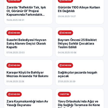
GÜNDEM
GÜNDEM
Zara’da “Reflektör Tak, Işık
Gürün’de 1100 Aileye Kurban
Ol, Görünür Ol” Projesi
Eti Dağıtıldı
Kapsamında Farkındalık
09.06.2025 13:27
Etkinliği Düzenlendi
15.06.2025 08:31
GÜNDEM
GÜNDEM
Susehri Belediyesi Hayvan
Bayram Öncesi 25 Bisiklet
Satış Alanını Geçici Olarak
İhtiyaç Sahibi Çocuklara
Kapattı
Teslim Edildi
07.06.2025 23:03
04.06.2025 00:56
GÜNDEM
GÜNDEM
Karaşar Köyü ile Bahtiyar
Sağlıkçılar pazarda tezgah
Mezrası Arasında Yol Bakımı
açacak
01.06.2025 22:28
27.05.2025 20:39
GÜNDEM
EĞITIM
Zara Kaymakamlığı’ndan Av
Yavu Ortaokulu’nda Ağız ve
Yasağı Duyurusu
Diş Sağlığı Taraması ile Kene