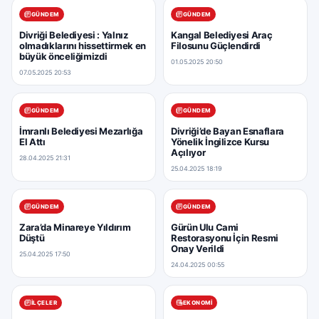
GÜNDEM
GÜNDEM
Divriği Belediyesi : Yalnız
Kangal Belediyesi Araç
olmadıklarını hissettirmek en
Filosunu Güçlendirdi
büyük önceliğimizdi
01.05.2025 20:50
07.05.2025 20:53
GÜNDEM
GÜNDEM
İmranlı Belediyesi Mezarlığa
Divriği’de Bayan Esnaflara
El Attı
Yönelik İngilizce Kursu
Açılıyor
28.04.2025 21:31
25.04.2025 18:19
GÜNDEM
GÜNDEM
Zara’da Minareye Yıldırım
Gürün Ulu Cami
Düştü
Restorasyonu İçin Resmi
Onay Verildi
25.04.2025 17:50
24.04.2025 00:55
İLÇELER
EKONOMI