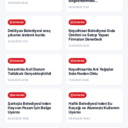
Bilgilendirmesi
27.05.2025 20:22
Gerçekleştirildi
24.05.2025 17:41
GÜNDEM
GÜNDEM
Deliilyas Belediyesi araç
Koyulhisar Belediyesi Gıda
yıkama sistemi kurdu
Üretimi ve Satışı Yapan
Firmaları Denetledi
24.05.2025 17:21
13.05.2025 22:30
GÜNDEM
GÜNDEM
İmranlı’da Acil Durum
Koyulhisar’da Ani Yağışlar
Tatbikatı Gerçekleştirildi
Sele Neden Oldu
12.05.2025 22:38
11.05.2025 22:48
EKONOMI
GÜNDEM
Şarkışla Belediyesi’nden
Hafik Belediyesi’nden Su
Hayvan Pazarı İçin Belge
Kaçağı ve Abonesiz Kullanım
Uyarısı
Uyarısı
09.05.2025 19:50
09.05.2025 19:43