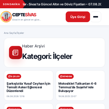
İçeriğe geç
•
•
ızdan Ayrılanlar
Sivas’ta Güncel Altın ve Döviz Fiyatları – 07.08.2026
S
SON DAKİKA
CEPTE
SİVAS
Üye Girişi
Sivas’ın en güncel en güvenilir haber sitesi
Ana Sayfa
/
İlçeler
Haber Arşivi
Kategori:
İlçeler
İLÇELER
GÜNDEM
Şarkışla’da Yusuf Ceyhan İçin
Motosiklet Tutkunları 4-6
Temsili Asker Eğlencesi
Temmuz’da Suşehri’nde
Düzenlendi
Buluşuyor
06.08.2026 12:16
19.06.2025 23:07