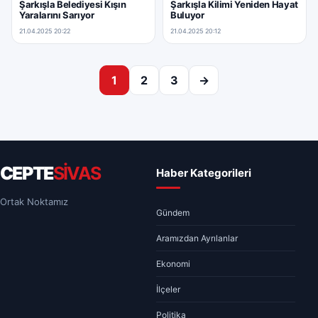
Şarkışla Belediyesi Kışın
Şarkışla Kilimi Yeniden Hayat
Yaralarını Sarıyor
Buluyor
21.04.2025 20:22
21.04.2025 20:12
Yazı sayfalaması
1
2
3
→
CEPTE
SİVAS
Haber Kategorileri
Ortak Noktamız
Gündem
Aramızdan Ayrılanlar
Ekonomi
İlçeler
Politika