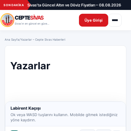
İçeriğe geç
•
•
 Ayrılanlar
Sivas’ta Güncel Altın ve Döviz Fiyatları – 08.08.2026
Benzin
SON DAKİKA
CEPTE
SİVAS
Üye Girişi
Sivas’ın en güncel en güvenilir haber sitesi
Ana Sayfa
/
Yazarlar – Cepte Sivas Haberleri
Yazarlar
Labirent Kaçışı
Ok veya WASD tuşlarını kullanın. Mobilde gitmek istediğiniz
yöne kaydırın.