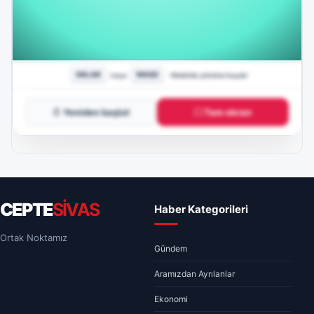
↻ Yeniden başlat
⛶ Tam ekran
CEPTE
SİVAS
Haber Kategorileri
Ortak Noktamız
Gündem
Aramızdan Ayrılanlar
Ekonomi