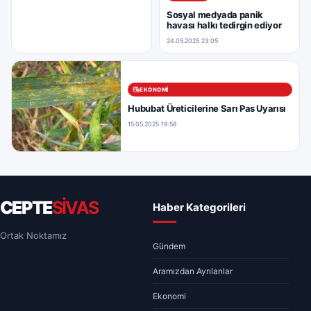
Sosyal medyada panik
havası halkı tedirgin ediyor
24.05.2025 23:05
EKONOMI
Hububat Üreticilerine Sarı Pas Uyarısı
15.05.2025 19:58
CEPTE
SİVAS
Haber Kategorileri
Ortak Noktamız
Gündem
Aramızdan Ayrılanlar
Ekonomi