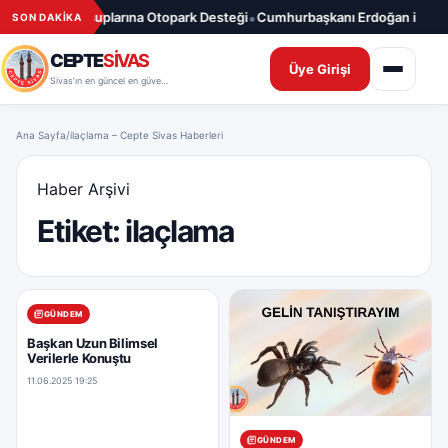
İçeriğe geç
•
en Basın Mensuplarına Otopark Desteği
Cumhurbaşkanı Erdoğan ile Dev
SON DAKİKA
CEPTE
SİVAS
Üye Girişi
Sivas’ın en güncel en güvenilir haber sitesi
Ana Sayfa
/
ilaçlama – Cepte Sivas Haberleri
Haber Arşivi
Etiket:
ilaçlama
GÜNDEM
Başkan Uzun Bilimsel
Verilerle Konuştu
11.06.2025 19:25
GÜNDEM