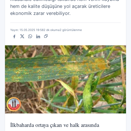
hem de kalite düşüşüne yol açarak üreticilere
ekonomik zarar verebiliyor.
Yayın: 15.05.2025 19:58
2 dk okuma
2 görüntülenme
Facebook
X
WhatsApp
LinkedIn
Bağlantıyı kopyala
İlkbaharda ortaya çıkan ve halk arasında