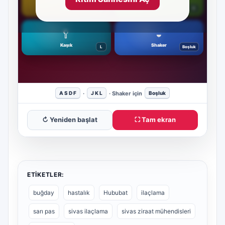
↻ Yeniden başlat
⛶ Tam ekran
ETIKETLER:
buğday
hastalık
Hububat
ilaçlama
sarı pas
sivas ilaçlama
sivas ziraat mühendisleri