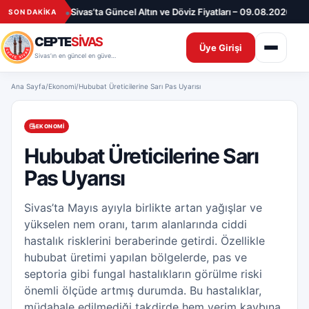
İçeriğe geç
•
•
e deprem
Sivas’ta Güncel Altın ve Döviz Fiyatları – 09.08.2026
Sivas’ta
SON DAKİKA
CEPTE
SİVAS
Üye Girişi
Sivas’ın en güncel en güvenilir haber sitesi
Ana Sayfa
/
Ekonomi
/
Hububat Üreticilerine Sarı Pas Uyarısı
EKONOMI
Hububat Üreticilerine Sarı
Pas Uyarısı
Sivas’ta Mayıs ayıyla birlikte artan yağışlar ve
yükselen nem oranı, tarım alanlarında ciddi
hastalık risklerini beraberinde getirdi. Özellikle
hububat üretimi yapılan bölgelerde, pas ve
septoria gibi fungal hastalıkların görülme riski
önemli ölçüde artmış durumda. Bu hastalıklar,
müdahale edilmediği takdirde hem verim kaybına