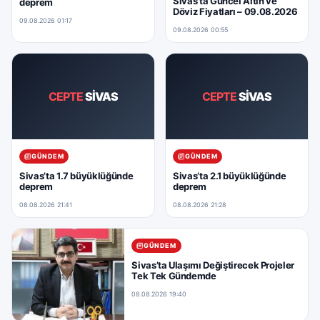
Sivas’ta Güncel Altın ve
deprem
Döviz Fiyatları – 09.08.2026
09.08.2026 01:17
09.08.2026 00:55
CEPTE
SİVAS
CEPTE
SİVAS
GÜNDEM
GÜNDEM
Sivas’ta 1.7 büyüklüğünde
Sivas’ta 2.1 büyüklüğünde
deprem
deprem
08.08.2026 21:41
08.08.2026 21:28
GÜNDEM
Sivas’ta Ulaşımı Değiştirecek Projeler
Tek Tek Gündemde
08.08.2026 19:40