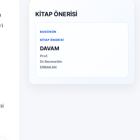
n
KİTAP ÖNERİSİ
yi
BUGÜNÜN
KITAP ÖNERISI
DAVAM
Prof.
Dr.Necmettin
ERBAKAN
mi