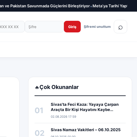
•
 Pakistan Savunmada Güçlerini Birleştiriyor
Meta’ya Tarihi Yaptırım! Çoc
on numarası
Şifre
⌕
Giriş
Şifremi unuttum
Çok Okunanlar
🔥
Sivas’ta Feci Kaza: Yayaya Çarpan
01
Araçta Bir Kişi Hayatını Kaybe…
02.08.2026 17:59
Sivas Namaz Vakitleri – 06.10.2025
02
06.10.2025 01:00