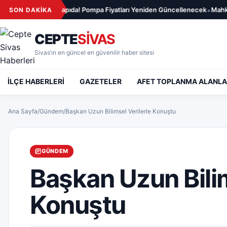
İçeriğe geç
•
ında Yeni Artış Kapıda! Pompa Fiyatları Yeniden Güncellenecek
Mahkemed
SON DAKİKA
CEPTE
SİVAS
Sivas’ın en güncel en güvenilir haber sitesi
İLÇE HABERLERİ
GAZETELER
AFET TOPLANMA ALANLA
Ana Sayfa
/
Gündem
/
Başkan Uzun Bilimsel Verilerle Konuştu
GÜNDEM
Başkan Uzun Bilim
Konuştu