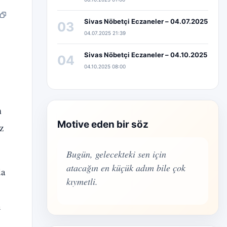
pp
edIn
Bağlantıyı kopyala
Sivas Nöbetçi Eczaneler – 04.07.2025
03
04.07.2025 21:39
Sivas Nöbetçi Eczaneler – 04.10.2025
04
04.10.2025 08:00
m
Motive eden bir söz
z
Bugün, gelecekteki sen için
atacağın en küçük adım bile çok
da
kıymetli.
n