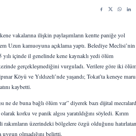
Facebook
X
WhatsA
Link
 kene vakalarına ilişkin paylaşımların kentte paniğe yol
dem Uzun kamuoyuna açıklama yaptı. Belediye Meclisi’nin
 yılı içinde il genelinde kene kaynaklı yedi ölüm
kezinde gerçekleşmediğini vurguladı. Verilere göre iki ölü
lpınar Köyü ve Yıldızeli’nde yaşandı; Tokat’ta keneye maru
atını kaybetti.
ne de buna bağlı ölüm var” diyerek bazı dijital mecralar
olarak korku ve panik algısı yaratıldığını söyledi. Kırım
i rakımların üzerindeki bölgelere özgü olduğunu hatırlata
 uygun olmadığını belirtti.