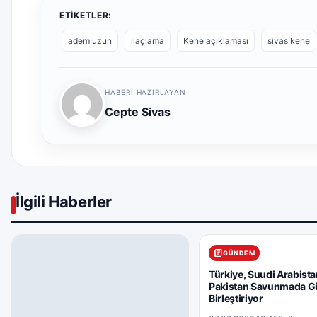
ETIKETLER:
adem uzun
ilaçlama
Kene açıklaması
sivas kene
HABERI HAZIRLAYAN
Cepte Sivas
İlgili Haberler
GÜNDEM
Türkiye, Suudi Arabista
Pakistan Savunmada Gü
Birleştiriyor