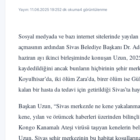
Yayın: 11.06.2025 19:25
2 dk okuma
4 görüntülenme
Sosyal medyada ve bazı internet sitelerinde yayılan
açmasının ardından Sivas Belediye Başkanı Dr. A
haziran ayı ikinci birleşiminde konuşan Uzun, 2025
kaydedildiğini ancak bunların hiçbirinin şehir mer
Koyulhisar’da, iki ölüm Zara’da, birer ölüm ise Gü
kalan bir hasta da tedavi için getirildiği Sivas’ta hay
Başkan Uzun, “Sivas merkezde ne kene yakalanması 
kene, yılan ve örümcek haberleri üzerinden bilinçli 
Kongo Kanamalı Ateşi virüsü taşıyan kenelerin bell
Uzun, Sivas şehir merkezinin bu habitat koşullarına