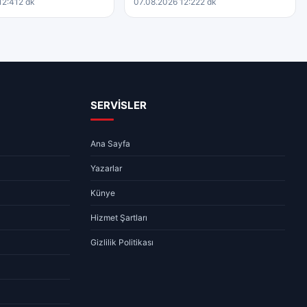
12:41
2 dk
07.08.2026 12:22
2 dk
SERVİSLER
Ana Sayfa
Yazarlar
Künye
Hizmet Şartları
Gizlilik Politikası