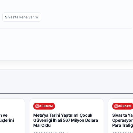
Sivas'ta kene var mı
GÜNDEM
GÜNDEM
n ve
Meta’ya Tarihi Yaptırım! Çocuk
Sivas’ta Ya
çlerini
Güvenliği İhlali 567 Milyon Dolara
Operasyonu
Mal Oldu
Para Trafiğ