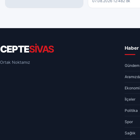
07.08.2026 12:48
2 dk
GÜNDEM
Mahkemeden Ahbap Derneği
Hakkında Kayyum Kararı
07.08.2026 17:53
1 dk
CEPTE
SİVAS
Haber 
Ortak Noktamız
Gündem
Aramızda
Ekonomi
İlçeler
Politika
Spor
Sağlık