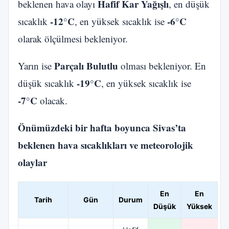
Hafif Kar Yağışlı
beklenen hava olayı
, en düşük
-12°C
-6°C
sıcaklık
, en yüksek sıcaklık ise
olarak ölçülmesi bekleniyor.
Parçalı Bulutlu
Yarın ise
olması bekleniyor. En
-19°C
düşük sıcaklık
, en yüksek sıcaklık ise
-7°C
olacak.
Önümüzdeki bir hafta boyunca Sivas’ta
beklenen hava sıcaklıkları ve meteorolojik
olaylar
En
En
Tarih
Gün
Durum
Düşük
Yüksek