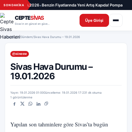
İçeriğe geç
•
yatları – 08.08.2026
Benzin Fiyatlarında Yeni Artış Kapıda! Pompa Fiyat
SON DAKİKA
CEPTE
SİVAS
Üye Girişi
Sivas’ın en güncel en güvenilir haber sitesi
Ana Sayfa
/
Gündem
/
Sivas Hava Durumu – 19.01.2026
GÜNDEM
Sivas Hava Durumu –
19.01.2026
Yayın: 19.01.2026 01:00
Güncelleme: 19.01.2026 17:23
1 dk okuma
1 görüntülenme
Facebook
X
WhatsApp
LinkedIn
Bağlantıyı kopyala
Yapılan son tahminlere göre Sivas’ta bugün