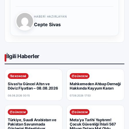
HABERI HAZIRLAYAN
Cepte Sivas
İlgili Haberler
EKONOMI
GÜNDEM
Sivas’ta Güncel Altın ve
Mahkemeden Ahbap Derneği
Döviz Fiyatları – 08.08.2026
Hakkında Kayyum Kararı
08.08.2026 00:15
07.08.2026 17:53
GÜNDEM
GÜNDEM
Türkiye, Suudi Arabistan ve
Meta’ya Tarihi Yaptırım!
Pakistan Savunmada
Çocuk Güvenliği İhlali 567
Güçlerini Birleştiriyor
Milyon Dolara Mal Oldu