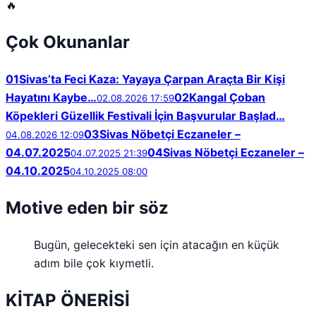
🔥
Çok Okunanlar
01
Sivas’ta Feci Kaza: Yayaya Çarpan Araçta Bir Kişi
Hayatını Kaybe…
02
Kangal Çoban
02.08.2026 17:59
Köpekleri Güzellik Festivali İçin Başvurular Başlad…
03
Sivas Nöbetçi Eczaneler –
04.08.2026 12:09
04.07.2025
04
Sivas Nöbetçi Eczaneler –
04.07.2025 21:39
04.10.2025
04.10.2025 08:00
Motive eden bir söz
Bugün, gelecekteki sen için atacağın en küçük
adım bile çok kıymetli.
KİTAP ÖNERİSİ