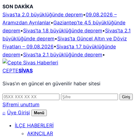
İçeriğe
SON DAKİKA
geç
Sivas’ta 2.0 büyüklüğünde deprem
•
09.08.2026 –
Aramızdan Ayrılanlar
•
Gaziantep’te 4.5 büyüklüğünde
deprem
•
Sivas’ta 1.8 büyüklüğünde deprem
•
Sivas’ta 2.1
büyüklüğünde deprem
•
Sivas’ta Güncel Altın ve Döviz
Fiyatları – 09.08.2026
•
Sivas’ta 1.7 büyüklüğünde
deprem
•
Sivas’ta 2.1 büyüklüğünde deprem
•
CEPTE
SİVAS
Sivas’ın en güncel en güvenilir haber sitesi
Telefon
Şifre
Giriş
numarası
Şifremi unuttum
⌕
Üye Girişi
Menü
İLÇE HABERLERİ
AKINCILAR