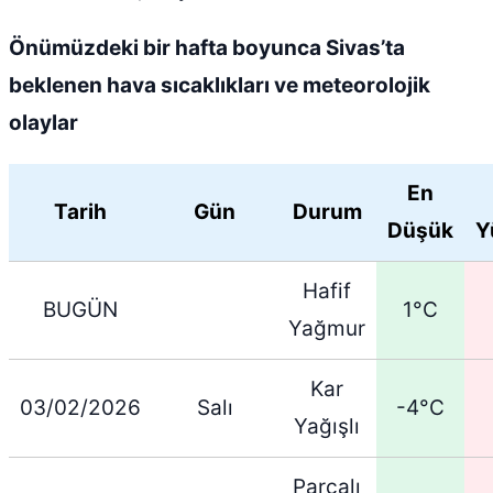
Önümüzdeki bir hafta boyunca Sivas’ta
beklenen hava sıcaklıkları ve meteorolojik
olaylar
En
Tarih
Gün
Durum
Düşük
Y
Hafif
BUGÜN
1°C
Yağmur
Kar
03/02/2026
Salı
-4°C
Yağışlı
Parçalı