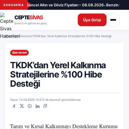
İçeriğe geç
•
•
lar
Sivas’ta Güncel Altın ve Döviz Fiyatları – 08.08.2026
Benzin Fiyatlar
SON DAKİKA
CEPTE
SİVAS
Üye Girişi
Sivas’ın en güncel en güvenilir haber sitesi
Ana Sayfa
/
Ekonomi
/
TKDK’dan Yerel Kalkınma Stratejilerine %100 Hibe Desteği
EKONOMI
TKDK’dan Yerel Kalkınma
Stratejilerine %100 Hibe
Desteği
Yayın: 12.04.2025 13:27
2 dk okuma
0 görüntülenme
Facebook
X
WhatsApp
LinkedIn
Bağlantıyı kopyala
Tarım ve Kırsal Kalkınmayı Destekleme Kurumu