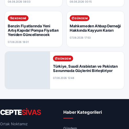
08.08.2026 08:03
08.08.2026 00:15
EKONOMI
GÜNDEM
Benzin Fiyatlarında Yeni
Mahkemeden Ahbap Derneği
Artış Kapıda! Pompa Fiyatları
Hakkında Kayyum Kararı
Yeniden Güncellenecek
07.08.2026 17:53
07.08.2026 18:01
GÜNDEM
Türkiye, Suudi Arabistan ve Pakistan
Savunmada Güçlerini Birleştiriyor
07.08.2026 12:48
CEPTE
SİVAS
Haber Kategorileri
Ortak Noktamız
Gündem