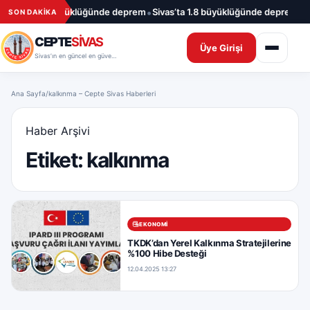
İçeriğe geç
•
•
ntep’te 4.5 büyüklüğünde deprem
Sivas’ta 1.8 büyüklüğünde deprem
S
SON DAKİKA
CEPTE
SİVAS
Üye Girişi
Sivas’ın en güncel en güvenilir haber sitesi
Ana Sayfa
/
kalkınma – Cepte Sivas Haberleri
Haber Arşivi
Etiket:
kalkınma
EKONOMI
TKDK’dan Yerel Kalkınma Stratejilerine
%100 Hibe Desteği
12.04.2025 13:27