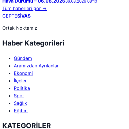
Hava Durumu – 06.08.2026
06.08.2026 08:10
Tüm haberleri gör →
CEPTE
SİVAS
Ortak Noktamız
Haber Kategorileri
Gündem
Aramızdan Ayrılanlar
Ekonomi
İlçeler
Politika
Spor
Sağlık
Eğitim
KATEGORİLER