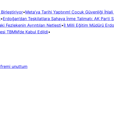
irleştiriyor
•
Meta’ya Tarihi Yaptırım! Çocuk Güvenliği İhlal
ı
•
Erdoğan’dan Teşkilatlara Sahaya İnme Talimatı: AK Parti Si
i Fezlekenin Ayrıntıları Netleşti
•
İl Milli Eğitim Müdürü Erd
desi TBMM’de Kabul Edildi
•
ifremi unuttum