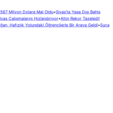
i 567 Milyon Dolara Mal Oldu
•
Sivas’ta Yasa Dışı Bahis
vas Çalışmalarını Hızlandırıyor
•
Altın Rekor Tazeledi!
oğan, Hafızlık Yolundaki Öğrencilerle Bir Araya Geldi
•
Suça