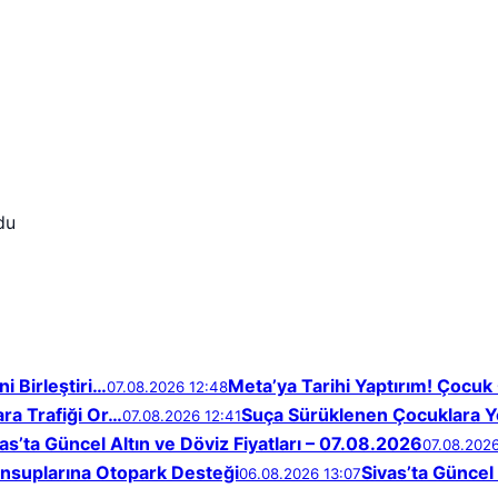
du
i Birleştiri…
Meta’ya Tarihi Yaptırım! Çocuk 
07.08.2026 12:48
ara Trafiği Or…
Suça Sürüklenen Çocuklara Yö
07.08.2026 12:41
as’ta Güncel Altın ve Döviz Fiyatları – 07.08.2026
07.08.202
nsuplarına Otopark Desteği
Sivas’ta Güncel 
06.08.2026 13:07