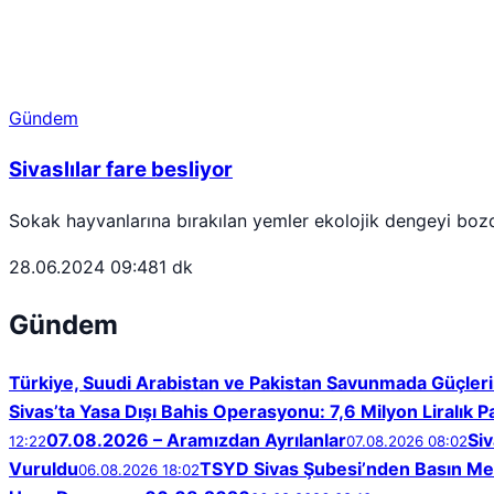
Gündem
Sivaslılar fare besliyor
Sokak hayvanlarına bırakılan yemler ekolojik dengeyi boz
28.06.2024 09:48
1 dk
Gündem
Türkiye, Suudi Arabistan ve Pakistan Savunmada Güçlerin
Sivas’ta Yasa Dışı Bahis Operasyonu: 7,6 Milyon Liralık P
07.08.2026 – Aramızdan Ayrılanlar
Siv
12:22
07.08.2026 08:02
Vuruldu
TSYD Sivas Şubesi’nden Basın Me
06.08.2026 18:02