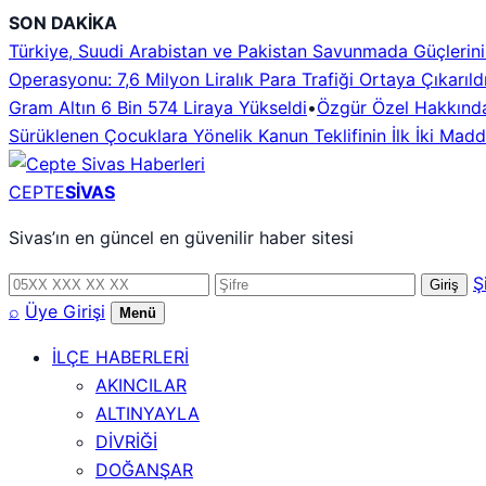
İçeriğe
SON DAKİKA
geç
Türkiye, Suudi Arabistan ve Pakistan Savunmada Güçlerini B
Operasyonu: 7,6 Milyon Liralık Para Trafiği Ortaya Çıkarıld
Gram Altın 6 Bin 574 Liraya Yükseldi
•
Özgür Özel Hakkındak
Sürüklenen Çocuklara Yönelik Kanun Teklifinin İlk İki Mad
CEPTE
SİVAS
Sivas’ın en güncel en güvenilir haber sitesi
Telefon
Şifre
Ş
Giriş
numarası
⌕
Üye Girişi
Menü
İLÇE HABERLERİ
AKINCILAR
ALTINYAYLA
DİVRİĞİ
DOĞANŞAR