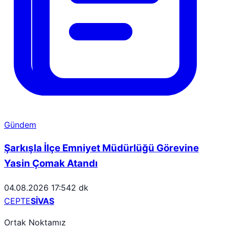
Gündem
Şarkışla İlçe Emniyet Müdürlüğü Görevine
Yasin Çomak Atandı
04.08.2026 17:54
2 dk
CEPTE
SİVAS
Ortak Noktamız