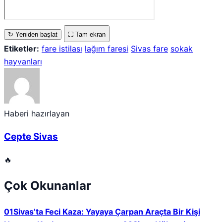
↻ Yeniden başlat
⛶ Tam ekran
Etiketler:
fare istilası
lağım faresi
Sivas fare
sokak
hayvanları
Haberi hazırlayan
Cepte Sivas
🔥
Çok Okunanlar
01
Sivas’ta Feci Kaza: Yayaya Çarpan Araçta Bir Kişi