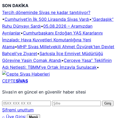
İçeriğe
SON DAKİKA
geç
Tercih döneminde Sivas ne kadar tanıtılıyor?
•
Cumhuriyet’in İlk 500 Lirasında Sivas Vardı
•
“Gardaşlık”
Ruhu Dünyayı Sardı
•
05.08.2026 – Aramızdan
Ayrılanlar
•
Cumhurbaşkanı Erdoğan YAŞ Kararlarını
İmzaladı: Hava Kuvvetleri Komutanlığına Yeni
Atama
•
MHP Sivas Milletvekili Ahmet Özyürek’ten Devlet
Bahçeli’ye Ziyaret
•
Şarkışla İlçe Emniyet Müdürlüğü
Görevine Yasin Çomak Atandı
•
Çerçeve Yasa” Teklifinin
Adı Netleşti: TBMM’ye Ortak İmzayla Sunulacak
•
CEPTE
SİVAS
Sivas’ın en güncel en güvenilir haber sitesi
Telefon
Şifre
Giriş
numarası
Şifremi unuttum
⌕
Üye Girişi
Menü