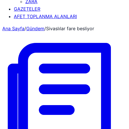
ZARA
GAZETELER
AFET TOPLANMA ALANLARI
Ana Sayfa
/
Gündem
/
Sivaslılar fare besliyor