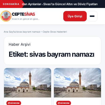
İçeriğe geç
•
026 – Aramızdan Ayrılanlar
Sivas’ta Güncel Altın ve Döviz Fiyatları – 10.
SON DAKİKA
CEPTE
SİVAS
Üye Girişi
Sivas’ın en güncel en güvenilir haber sitesi
Ana Sayfa
/
sivas bayram namazı – Cepte Sivas Haberleri
Haber Arşivi
Etiket:
sivas bayram namazı
GÜNDEM
GÜNDEM