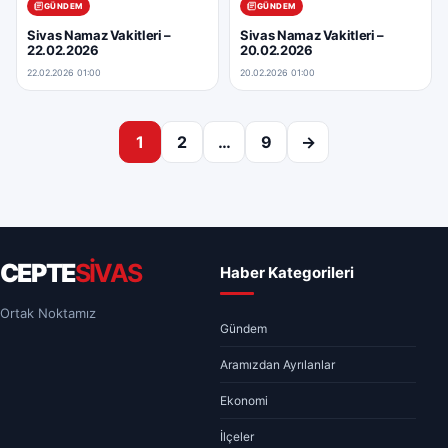
GÜNDEM
GÜNDEM
Sivas Namaz Vakitleri –
Sivas Namaz Vakitleri –
22.02.2026
20.02.2026
22.02.2026 01:00
20.02.2026 01:00
Yazı sayfalaması
1
2
…
9
→
CEPTE
SİVAS
Haber Kategorileri
Ortak Noktamız
Gündem
Aramızdan Ayrılanlar
Ekonomi
İlçeler