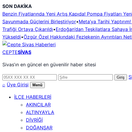
İçeriğe
SON DAKİKA
geç
Benzin Fiyatlarında Yeni Artış Kapıda! Pompa Fiyatları Ye
Savunmada Güçlerini Birleştiriyor
•
Meta’ya Tarihi Yaptırım
Trafiği Ortaya Çıkarıldı
•
Erdoğan’dan Teşkilatlara Sahaya İn
Yükseldi
•
Özgür Özel Hakkındaki Fezlekenin Ayrıntıları Netl
CEPTE
SİVAS
Sivas’ın en güncel en güvenilir haber sitesi
Telefon
Şifre
Ş
Giriş
numarası
⌕
Üye Girişi
Menü
İLÇE HABERLERİ
AKINCILAR
ALTINYAYLA
DİVRİĞİ
DOĞANŞAR