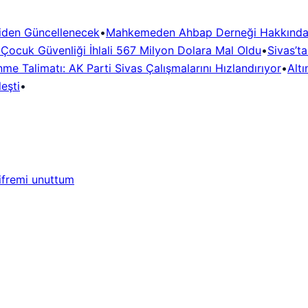
niden Güncellenecek
•
Mahkemeden Ahbap Derneği Hakkında
! Çocuk Güvenliği İhlali 567 Milyon Dolara Mal Oldu
•
Sivas’t
me Talimatı: AK Parti Sivas Çalışmalarını Hızlandırıyor
•
Altı
eşti
•
ifremi unuttum