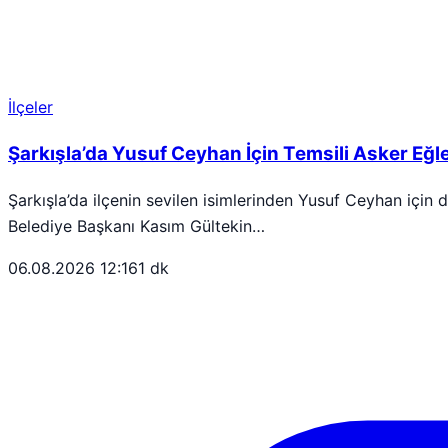
İlçeler
Şarkışla’da Yusuf Ceyhan İçin Temsili Asker Eğ
Şarkışla’da ilçenin sevilen isimlerinden Yusuf Ceyhan için 
Belediye Başkanı Kasım Gültekin…
06.08.2026 12:16
1 dk