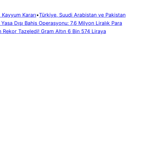
 Kayyum Kararı
•
Türkiye, Suudi Arabistan ve Pakistan
a Yasa Dışı Bahis Operasyonu: 7,6 Milyon Liralık Para
n Rekor Tazeledi! Gram Altın 6 Bin 574 Liraya