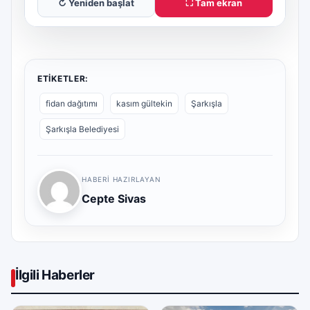
↻ Yeniden başlat
⛶ Tam ekran
ETIKETLER:
fidan dağıtımı
kasım gültekin
Şarkışla
Şarkışla Belediyesi
HABERI HAZIRLAYAN
Cepte Sivas
İlgili Haberler