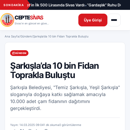
İçeriğe geç
•
•
?
Cumhuriyet’in İlk 500 Lirasında Sivas Vardı
“Gardaşlık” Ruhu Dünyayı S
SON DAKİKA
CEPTE
SİVAS
Üye Girişi
Sivas’ın en güncel en güvenilir haber sitesi
Ana Sayfa
/
Gündem
/
Şarkışla’da 10 bin Fidan Toprakla Buluştu
GÜNDEM
Şarkışla’da 10 bin Fidan
Toprakla Buluştu
Şarkışla Belediyesi, "Temiz Şarkışla, Yeşil Şarkışla"
sloganıyla doğaya katkı sağlamak amacıyla
10.000 adet çam fidanının dağıtımını
gerçekleştirdi.
Yayın: 14.03.2025 09:04
1 dk okuma
0 görüntülenme