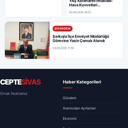
YAŞ Kararlarını İmzaladı:
Hava Kuvvetleri
Komutanlığına Yeni Atama
04.08.2026 18:05
GÜNDEM
Şarkışla İlçe Emniyet Müdürlüğü
Görevine Yasin Çomak Atandı
04.08.2026 17:54
CEPTE
SİVAS
Haber Kategorileri
Ortak Noktamız
Gündem
Aramızdan Ayrılanlar
Ekonomi