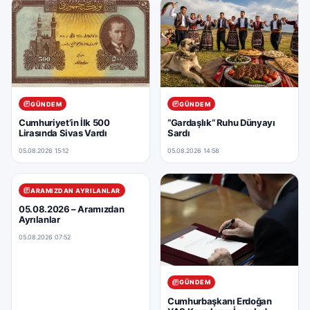
GÜNDEM
GÜNDEM
Cumhuriyet’in İlk 500
“Gardaşlık” Ruhu Dünyayı
Lirasında Sivas Vardı
Sardı
05.08.2026 15:12
05.08.2026 14:58
ARAMIZDAN AYRILANLAR
05.08.2026 – Aramızdan
Ayrılanlar
05.08.2026 07:52
GÜNDEM
Cumhurbaşkanı Erdoğan