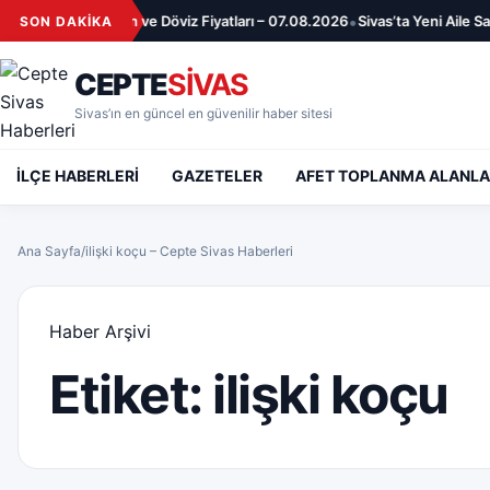
İçeriğe geç
•
as’ta Güncel Altın ve Döviz Fiyatları – 07.08.2026
Sivas’ta Yeni Aile Sağl
SON DAKİKA
CEPTE
SİVAS
Sivas’ın en güncel en güvenilir haber sitesi
İLÇE HABERLERİ
GAZETELER
AFET TOPLANMA ALANLA
Ana Sayfa
/
ilişki koçu – Cepte Sivas Haberleri
Haber Arşivi
Etiket:
ilişki koçu