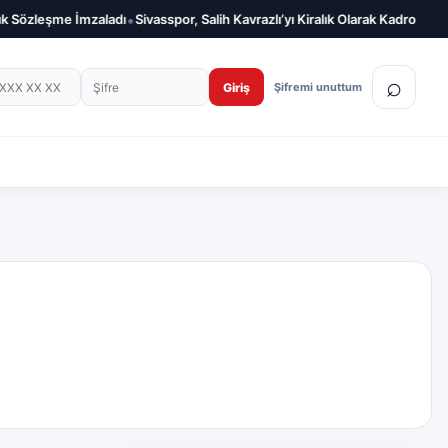
•
k Sözleşme İmzaladı
Sivasspor, Salih Kavrazlı’yı Kiralık Olarak Kadrosuna Kat
on numarası
Şifre
⌕
Giriş
Şifremi unuttum