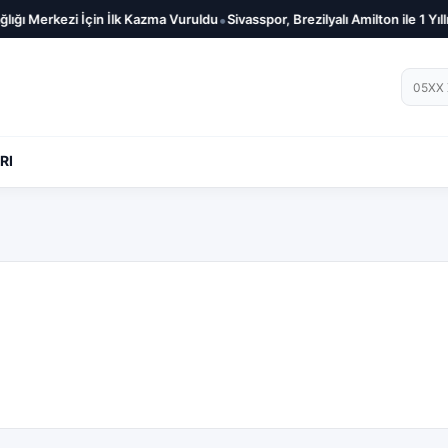
•
ığı Merkezi İçin İlk Kazma Vuruldu
Sivasspor, Brezilyalı Amilton ile 1 Yıllı
Telef
RI