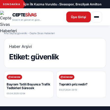
İçeriğe geç
•
 Sağlığı Merkezi İçin İlk Kazma Vuruldu
Sivasspor, Brezilyalı Amilton ile 1 
SON DAKİKA
CEPTE
SİVAS
Üye Girişi
Sivas’ın en güncel en güvenilir haber sitesi
Ana Sayfa
/
güvenlik – Cepte Sivas Haberleri
Haber Arşivi
Etiket:
güvenlik
GÜNDEM
GÜNDEM
Bayram Tatili Boyunca Trafik
Topraklı priz nedir?
Tedbirleri Sürecek
03.07.2024 23:13
03.04.2025 02:54