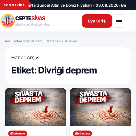
İçeriğe geç
•
•
rılanlar
Sivas’ta Güncel Altın ve Döviz Fiyatları – 08.08.2026
Benzin Fi
SON DAKİKA
CEPTE
SİVAS
Üye Girişi
Sivas’ın en güncel en güvenilir haber sitesi
Ana Sayfa
/
Divriği deprem – Cepte Sivas Haberleri
Haber Arşivi
Etiket:
Divriği deprem
GÜNDEM
GÜNDEM