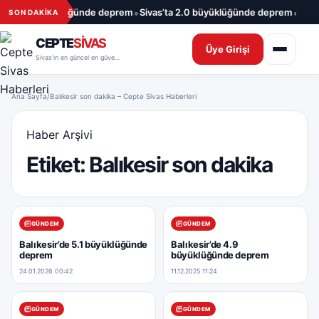
İçeriğe geç
•
•
s’ta 1.7 büyüklüğünde deprem
Sivas’ta 2.0 büyüklüğünde deprem
09.08
SON DAKİKA
CEPTE
SİVAS
Üye Girişi
Sivas’ın en güncel en güvenilir haber sitesi
Ana Sayfa
/
Balıkesir son dakika – Cepte Sivas Haberleri
Haber Arşivi
Etiket:
Balıkesir son dakika
GÜNDEM
GÜNDEM
Balıkesir’de 5.1 büyüklüğünde
Balıkesir’de 4.9
deprem
büyüklüğünde deprem
24.01.2026 00:42
11.12.2025 11:24
GÜNDEM
GÜNDEM