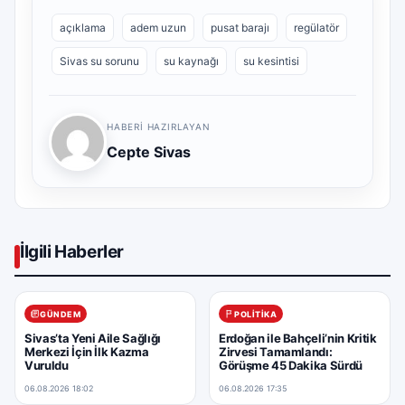
açıklama
adem uzun
pusat barajı
regülatör
Sivas su sorunu
su kaynağı
su kesintisi
HABERI HAZIRLAYAN
Cepte Sivas
İlgili Haberler
GÜNDEM
POLITIKA
Sivas’ta Yeni Aile Sağlığı
Erdoğan ile Bahçeli’nin Kritik
Merkezi İçin İlk Kazma
Zirvesi Tamamlandı:
Vuruldu
Görüşme 45 Dakika Sürdü
06.08.2026 18:02
06.08.2026 17:35