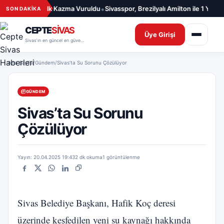
İçeriğe geç
•
ı Merkezi İçin İlk Kazma Vuruldu
Sivasspor, Brezilyalı Amilton ile 1 Yıllık 
SON DAKİKA
CEPTE
SİVAS
Üye Girişi
Sivas’ın en güncel en güvenilir haber sitesi
Ana Sayfa
/
Gündem
/
Sivas’ta Su Sorunu Çözülüyor
GÜNDEM
Sivas’ta Su Sorunu
Çözülüyor
Yayın: 20.04.2025 19:43
2 dk okuma
1 görüntülenme
Facebook
X
WhatsApp
LinkedIn
Bağlantıyı kopyala
Sivas Belediye Başkanı, Hafik Koç deresi
üzerinde keşfedilen yeni su kaynağı hakkında