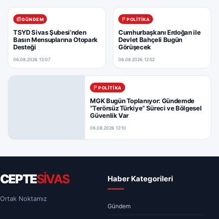
GÜNDEM
POLITIKA
TSYD Sivas Şubesi’nden
Cumhurbaşkanı Erdoğan ile
Basın Mensuplarına Otopark
Devlet Bahçeli Bugün
Desteği
Görüşecek
06.08.2026 13:07
06.08.2026 12:52
POLITIKA
MGK Bugün Toplanıyor: Gündemde
“Terörsüz Türkiye” Süreci ve Bölgesel
Güvenlik Var
06.08.2026 12:10
CEPTE
SİVAS
Haber Kategorileri
Ortak Noktamız
Gündem