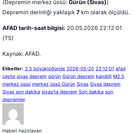
(Depremin merkez üssü:
Gürün (Sivas)
)
Depremin derinliği yaklaşık
7
km olarak ölçüldü.
AFAD tarih-saat bilgisi:
20.05.2026 22:12:01
(TS)
Kaynak: AFAD.
Etiketler:
2.5 büyüklüğünde
2026-05-20
22:12:01
afad
cepte sivas
deprem
gürün
Gürün deprem
kandilli
M2.5
merkez üssü
merkez üssü Gürün
Sivas
Sivas deprem
Sivas son dakika
sivas'ta deprem
Son dakika
son
depremler
Haberi hazırlayan