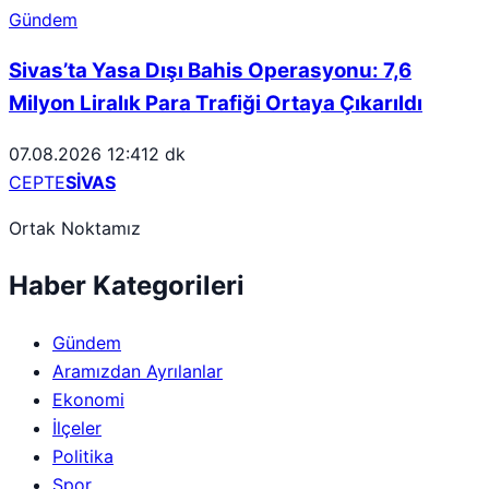
Gündem
Sivas’ta Yasa Dışı Bahis Operasyonu: 7,6
Milyon Liralık Para Trafiği Ortaya Çıkarıldı
07.08.2026 12:41
2 dk
CEPTE
SİVAS
Ortak Noktamız
Haber Kategorileri
Gündem
Aramızdan Ayrılanlar
Ekonomi
İlçeler
Politika
Spor