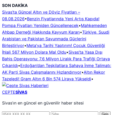
İçeriğe
SON DAKİKA
geç
Sivas’ta Güncel Altın ve Döviz Fiyatları –
08.08.2026
•
Benzin Fiyatlarında Yeni Artış Kapıda!
Pompa Fiyatları Yeniden Güncellenecek
•
Mahkemeden
Ahbap Derneği Hakkında Kayyum Kararı
•
Türkiye, Suudi
Arabistan ve Pakistan Savunmada Güçlerini
Birleştiriyor
•
Meta’ya Tarihi Yaptırım! Çocuk Güvenliği
İhlali 567 Milyon Dolara Mal Oldu
•
Sivas’ta Yasa Dışı
Bahis Operasyonu: 7,6 Milyon Liralık Para Trafiği Ortaya
Çıkarıldı
•
Erdoğan’dan Teşkilatlara Sahaya İnme Talimatı:
AK Parti Sivas Çalışmalarını Hızlandırıyor
•
Altın Rekor
Tazeledi! Gram Altın 6 Bin 574 Liraya Yükseldi
•
CEPTE
SİVAS
Sivas’ın en güncel en güvenilir haber sitesi
Telefon
Şifre
Giriş