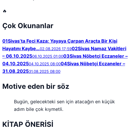
🔥
Çok Okunanlar
01
Sivas’ta Feci Kaza: Yayaya Çarpan Araçta Bir Kişi
Hayatını Kaybe…
02
Sivas Namaz Vakitleri
02.08.2026 17:59
– 06.10.2025
03
Sivas Nöbetçi Eczaneler –
06.10.2025 01:00
04.10.2025
04
Sivas Nöbetçi Eczaneler –
04.10.2025 08:00
31.08.2025
31.08.2025 08:00
Motive eden bir söz
Bugün, gelecekteki sen için atacağın en küçük
adım bile çok kıymetli.
KİTAP ÖNERİSİ