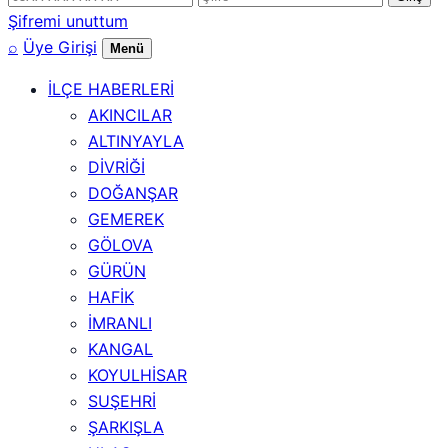
numarası
Şifremi unuttum
⌕
Üye Girişi
Menü
İLÇE HABERLERİ
AKINCILAR
ALTINYAYLA
DİVRİĞİ
DOĞANŞAR
GEMEREK
GÖLOVA
GÜRÜN
HAFİK
İMRANLI
KANGAL
KOYULHİSAR
SUŞEHRİ
ŞARKIŞLA