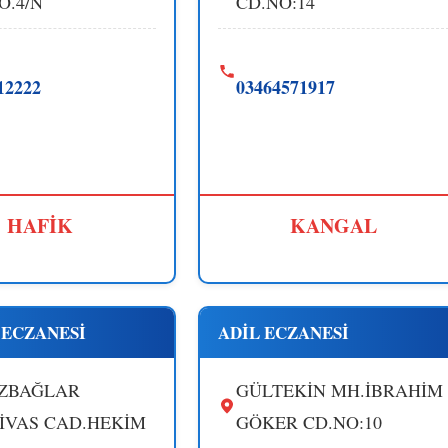
O.4/N
CD.NO:14
12222
03464571917
HAFİK
KANGAL
 ECZANESİ
ADİL ECZANESİ
ZBAĞLAR
GÜLTEKİN MH.İBRAHİM
İVAS CAD.HEKİM
GÖKER CD.NO:10