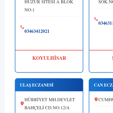
HUZUR SİTESİ A BLOK
SOK.N
NO:1
034631
03463412021
KOYULHİSAR
ULAŞ ECZANESİ
CAN ECZ
HÜRRİYET MH.DEVLET
CUMHU
BAHÇELİ CD.NO:12/A