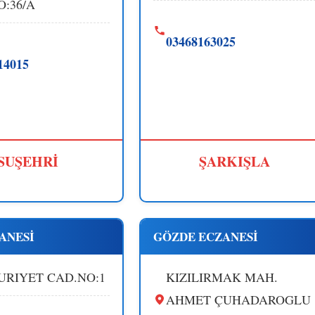
O:36/A
03468163025
14015
SUŞEHRİ
ŞARKIŞLA
ANESİ
GÖZDE ECZANESİ
RIYET CAD.NO:1
KIZILIRMAK MAH.
AHMET ÇUHADAROGLU