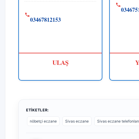
034675
03467812153
ULAŞ
Y
ETIKETLER:
nöbetçi eczane
Sivas eczane
Sivas eczane telefonları