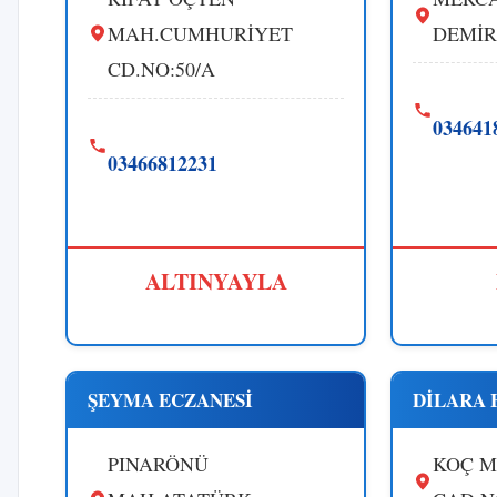
MAH.CUMHURİYET
DEMİR
CD.NO:50/A
034641
03466812231
ALTINYAYLA
ŞEYMA ECZANESİ
DİLARA 
PINARÖNÜ
KOÇ M