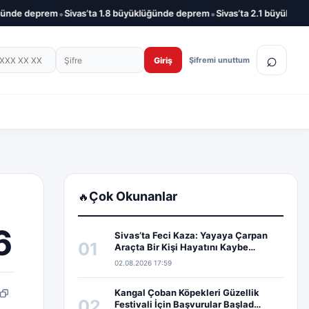
•
•
e deprem
Sivas’ta 1.8 büyüklüğünde deprem
Sivas’ta 2.1 büyüklüğünde
on numarası
Şifre
⌕
Giriş
Şifremi unuttum
Çok Okunanlar
🔥
6
Sivas’ta Feci Kaza: Yayaya Çarpan
01
Araçta Bir Kişi Hayatını Kaybe…
02.08.2026 17:59
Kangal Çoban Köpekleri Güzellik
pp
edIn
Bağlantıyı kopyala
02
Festivali İçin Başvurular Başlad…