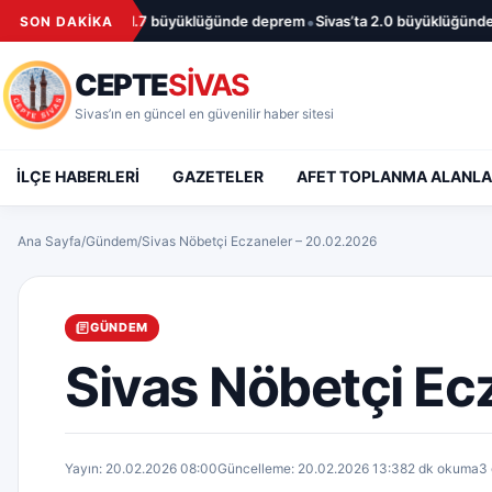
İçeriğe geç
•
Sivas’ta 1.7 büyüklüğünde deprem
Sivas’ta 2.0 büyüklüğünde de
SON DAKİKA
CEPTE
SİVAS
Sivas’ın en güncel en güvenilir haber sitesi
İLÇE HABERLERİ
GAZETELER
AFET TOPLANMA ALANLA
Ana Sayfa
/
Gündem
/
Sivas Nöbetçi Eczaneler – 20.02.2026
GÜNDEM
Sivas Nöbetçi Ec
Yayın: 20.02.2026 08:00
Güncelleme: 20.02.2026 13:38
2 dk okuma
3