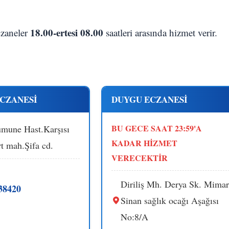
18.00-ertesi 08.00
eczaneler
saatleri arasında hizmet verir.
CZANESİ
DUYGU ECZANESİ
BU GECE SAAT 23:59'A
mune Hast.Karşısı
KADAR HİZMET
rt mah.Şifa cd.
VERECEKTİR
Diriliş Mh. Derya Sk. Mimar
38420
Sinan sağlık ocağı Aşağısı
No:8/A