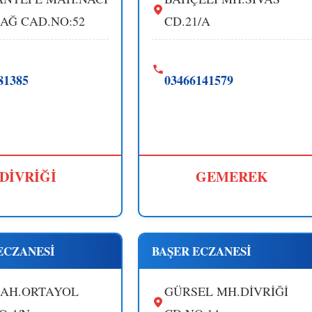
AĞ CAD.NO:52
CD.21/A
81385
03466141579
DİVRİĞİ
GEMEREK
ECZANESİ
BAŞER ECZANESİ
AH.ORTAYOL
GÜRSEL MH.DİVRİĞİ