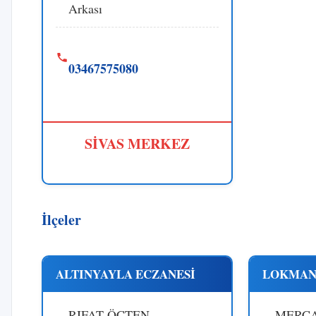
Arkası
03467575080
SİVAS MERKEZ
İlçeler
ALTINYAYLA ECZANESİ
LOKMAN
RIFAT ÖÇTEN
MERCA