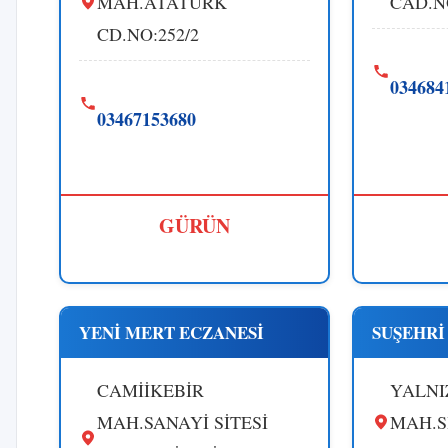
MAH.ATATÜRK
CAD.N
CD.NO:252/2
034684
03467153680
GÜRÜN
YENİ MERT ECZANESİ
SUŞEHRİ
CAMİİKEBİR
YALNI
MAH.SANAYİ SİTESİ
MAH.S