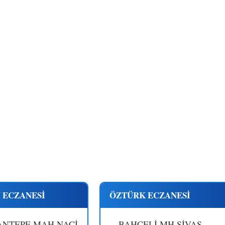
 ECZANESİ
ÖZTÜRK ECZANESİ
NTEPE MAH.NACİ
BAHÇELİ MH.SİVAS