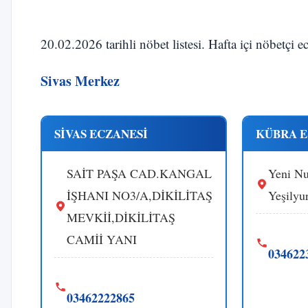
20.02.2026 tarihli nöbet listesi. Hafta içi nöbetçi 
Sivas Merkez
SİVAS ECZANESİ
KÜBRA E
SAİT PAŞA CAD.KANGAL
Yeni Nu
İŞHANI NO3/A,DİKİLİTAŞ
Yeşilyu
MEVKİİ,DİKİLİTAŞ
CAMİİ YANI
034622
03462222865