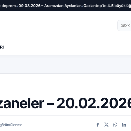
•
•
prem
09.08.2026 – Aramızdan Ayrılanlar
Gaziantep’te 4.5 büyüklüğünd
Telef
RI
zaneler – 20.02.202
 görüntülenme
Facebook
X
WhatsA
Link