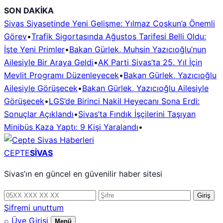
İçeriğe
SON DAKİKA
geç
Sivas Siyasetinde Yeni Gelişme: Yılmaz Coşkun’a Önemli
Görev
•
Trafik Sigortasında Ağustos Tarifesi Belli Oldu:
İşte Yeni Primler
•
Bakan Gürlek, Muhsin Yazıcıoğlu’nun
Ailesiyle Bir Araya Geldi
•
AK Parti Sivas’ta 25. Yıl İçin
Mevlit Programı Düzenleyecek
•
Bakan Gürlek, Yazıcıoğlu
Ailesiyle Görüşecek
•
Bakan Gürlek, Yazıcıoğlu Ailesiyle
Görüşecek
•
LGS’de Birinci Nakil Heyecanı Sona Erdi:
Sonuçlar Açıklandı
•
Sivas’ta Fındık İşçilerini Taşıyan
Minibüs Kaza Yaptı: 9 Kişi Yaralandı
•
CEPTE
SİVAS
Sivas’ın en güncel en güvenilir haber sitesi
Telefon
Şifre
Giriş
numarası
Şifremi unuttum
⌕
Üye Girişi
Menü