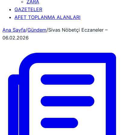
ZARA
GAZETELER
AFET TOPLANMA ALANLARI
Ana Sayfa
/
Gündem
/
Sivas Nöbetçi Eczaneler –
06.02.2026