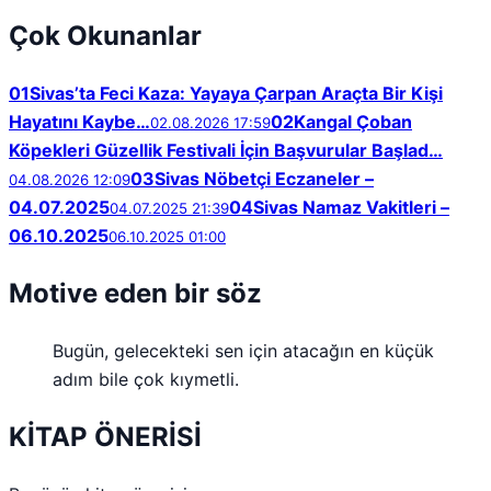
Çok Okunanlar
01
Sivas’ta Feci Kaza: Yayaya Çarpan Araçta Bir Kişi
Hayatını Kaybe…
02
Kangal Çoban
02.08.2026 17:59
Köpekleri Güzellik Festivali İçin Başvurular Başlad…
03
Sivas Nöbetçi Eczaneler –
04.08.2026 12:09
04.07.2025
04
Sivas Namaz Vakitleri –
04.07.2025 21:39
06.10.2025
06.10.2025 01:00
Motive eden bir söz
Bugün, gelecekteki sen için atacağın en küçük
adım bile çok kıymetli.
KİTAP ÖNERİSİ