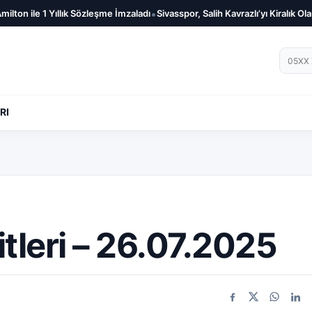
•
ton ile 1 Yıllık Sözleşme İmzaladı
Sivasspor, Salih Kavrazlı’yı Kiralık Olara
Telef
RI
tleri – 26.07.2025
Facebook
X
WhatsA
Link