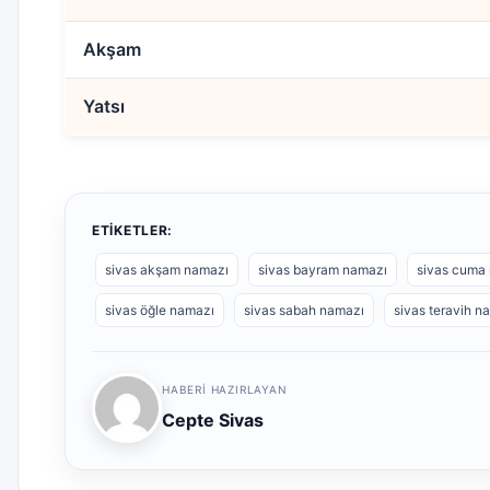
Akşam
Yatsı
ETIKETLER:
sivas akşam namazı
sivas bayram namazı
sivas cuma
sivas öğle namazı
sivas sabah namazı
sivas teravih n
HABERI HAZIRLAYAN
Cepte Sivas