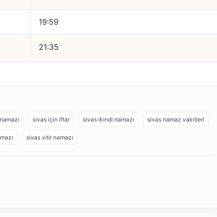
19:59
21:35
 namazı
sivas için iftar
sivas ikindi namazı
sivas namaz vakitleri
amazı
sivas vitir namazı