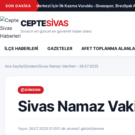
İçeriğe geç
•
Yeni Aile Sağlığı Merkezi İçin İlk Kazma Vuruldu
Sivasspor, Brezilyalı Amil
SON DAKİKA
CEPTE
SİVAS
Sivas’ın en güncel en güvenilir haber sitesi
İLÇE HABERLERİ
GAZETELER
AFET TOPLANMA ALANLA
Ana Sayfa
/
Gündem
/
Sivas Namaz Vakitleri – 26.07.2025
GÜNDEM
Sivas Namaz Vaki
Yayın: 26.07.2025 01:00
1 dk okuma
1 görüntülenme