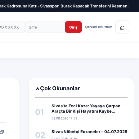
•
k Kadrosuna Kattı
Sivasspor, Burak Kapacak Transferini Resmen Duyurdu
on numarası
Şifre
⌕
Giriş
Şifremi unuttum
Çok Okunanlar
🔥
Sivas’ta Feci Kaza: Yayaya Çarpan
01
Araçta Bir Kişi Hayatını Kaybe…
02.08.2026 17:59
Sivas Nöbetçi Eczaneler – 04.07.2025
02
pp
edIn
Bağlantıyı kopyala
04.07.2025 21:39