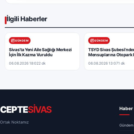
İlgili Haberler
GÜNDEM
GÜNDEM
Sivas’ta Yeni Aile Sağlığı Merkezi
TSYD Sivas Şubesi’nde
İçin İlk Kazma Vuruldu
Mensuplarına Otopark 
06.08.2026 18:02
2 dk
06.08.2026 13:07
1 dk
CEPTE
SİVAS
Haber 
Ortak Noktamız
Gündem