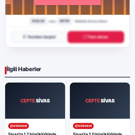
↻ Yeniden başlat
⛶ Tam ekran
İlgili Haberler
CEPTE
SİVAS
CEPTE
SİVAS
GÜNDEM
GÜNDEM
Sivas’ta 1.7 büyüklüğünde
Sivas’ta 2.0 büyüklüğünde