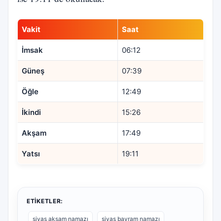
Vakit
Saat
İmsak
06:12
Güneş
07:39
Öğle
12:49
İkindi
15:26
Akşam
17:49
Yatsı
19:11
ETIKETLER:
sivas akşam namazı
sivas bayram namazı