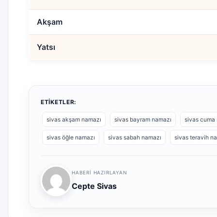
Akşam
Yatsı
ETIKETLER:
sivas akşam namazı
sivas bayram namazı
sivas cuma
sivas öğle namazı
sivas sabah namazı
sivas teravih n
HABERI HAZIRLAYAN
Cepte Sivas