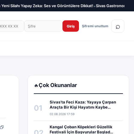
•
ni Silahı Yapay Zeka: Ses ve Görüntülere Dikkat!
Sivas Gastronomi Festival
on numarası
Şifre
⌕
Giriş
Şifremi unuttum
Çok Okunanlar
🔥
Sivas’ta Feci Kaza: Yayaya Çarpan
01
Araçta Bir Kişi Hayatını Kaybe…
02.08.2026 17:59
Kangal Çoban Köpekleri Güzellik
pp
edIn
Bağlantıyı kopyala
02
Festivali İçin Başvurular Başlad…