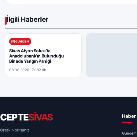
İlgili Haberler
GÜNDEM
Sivas Afyon Sokak’ta
Anadolubank’ın Bulunduğu
Binada Yangın Paniği
08.08.2026 17:18
2 dk
GÜNDEM
Yargıtay’dan Primle Çal
İlgilendiren Emsal Kara
08.08.2026 12:55
3 dk
CEPTE
SİVAS
Haber 
Ortak Noktamız
Gündem