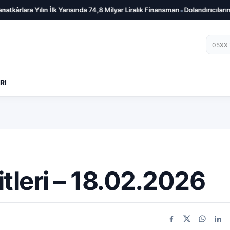
•
ârlara Yılın İlk Yarısında 74,8 Milyar Liralık Finansman
Dolandırıcıların Ye
Telef
RI
tleri – 18.02.2026
Facebook
X
WhatsA
Link