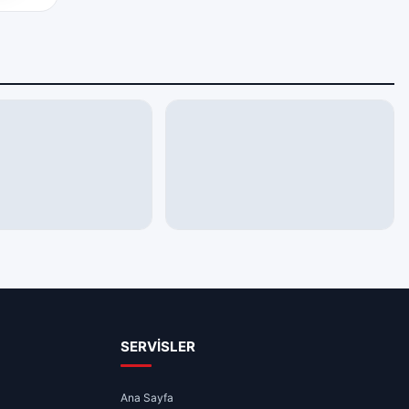
AN AYRILANLAR
EKONOMI
6 – Aramızdan
Sivas’ta Güncel Altın ve Döviz
Fiyatları – 08.08.2026
08:03
1 dk
08.08.2026 00:15
1 dk
SERVİSLER
Ana Sayfa