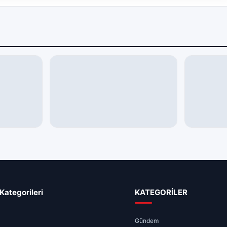
GÜNDEM
ARAMIZD
ışanları
Çocuk Koruma Kanunu Teklifinde
08.08.202
r
6 Madde Daha Kabul Edildi
Ayrılanlar
08.08.2026 12:45
3 dk
08.08.2026 
Kategorileri
KATEGORİLER
Gündem