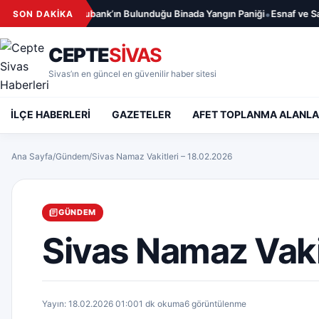
İçeriğe geç
•
Sokak’ta Anadolubank’ın Bulunduğu Binada Yangın Paniği
Esnaf ve Sanatk
SON DAKİKA
CEPTE
SİVAS
Sivas’ın en güncel en güvenilir haber sitesi
İLÇE HABERLERİ
GAZETELER
AFET TOPLANMA ALANLA
Ana Sayfa
/
Gündem
/
Sivas Namaz Vakitleri – 18.02.2026
GÜNDEM
Sivas Namaz Vaki
Yayın: 18.02.2026 01:00
1 dk okuma
6 görüntülenme