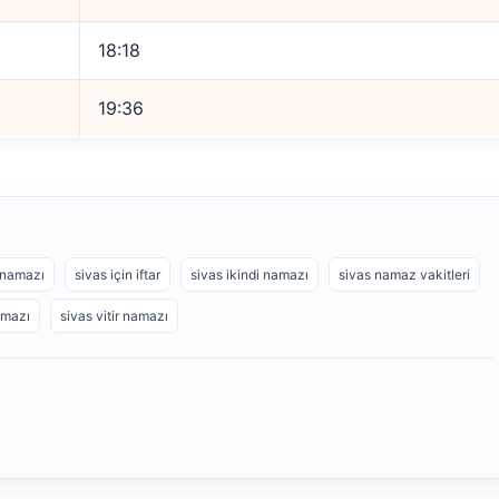
18:18
19:36
 namazı
sivas için iftar
sivas ikindi namazı
sivas namaz vakitleri
amazı
sivas vitir namazı