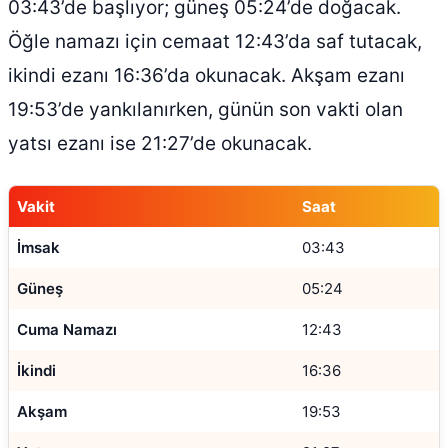
03:43’de başlıyor; güneş 05:24’de doğacak.
Öğle namazı için cemaat 12:43’da saf tutacak,
ikindi ezanı 16:36’da okunacak. Akşam ezanı
19:53’de yankılanırken, günün son vakti olan
yatsı ezanı ise 21:27’de okunacak.
Vakit
Saat
İmsak
03:43
Güneş
05:24
Cuma Namazı
12:43
İkindi
16:36
Akşam
19:53