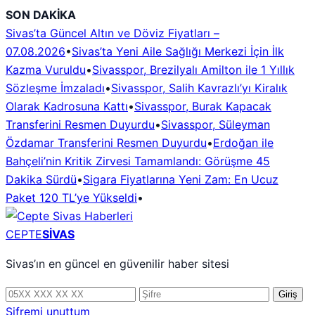
İçeriğe
SON DAKİKA
geç
Sivas’ta Güncel Altın ve Döviz Fiyatları –
07.08.2026
•
Sivas’ta Yeni Aile Sağlığı Merkezi İçin İlk
Kazma Vuruldu
•
Sivasspor, Brezilyalı Amilton ile 1 Yıllık
Sözleşme İmzaladı
•
Sivasspor, Salih Kavrazlı’yı Kiralık
Olarak Kadrosuna Kattı
•
Sivasspor, Burak Kapacak
Transferini Resmen Duyurdu
•
Sivasspor, Süleyman
Özdamar Transferini Resmen Duyurdu
•
Erdoğan ile
Bahçeli’nin Kritik Zirvesi Tamamlandı: Görüşme 45
Dakika Sürdü
•
Sigara Fiyatlarına Yeni Zam: En Ucuz
Paket 120 TL’ye Yükseldi
•
CEPTE
SİVAS
Sivas’ın en güncel en güvenilir haber sitesi
Telefon
Şifre
Giriş
numarası
Şifremi unuttum