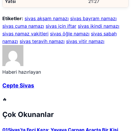
Yatsı
21:27
Etiketler:
sivas akşam namazı
sivas bayram namazı
sivas cuma namazı
sivas için iftar
sivas ikindi namazı
sivas namaz vakitleri
sivas öğle namazı
sivas sabah
namazı
sivas teravih namazı
sivas vitir namazı
Haberi hazırlayan
Cepte Sivas
🔥
Çok Okunanlar
01
Sivas’ta Feci Kaza: Yayaya Çarpan Araçta Bir Kişi