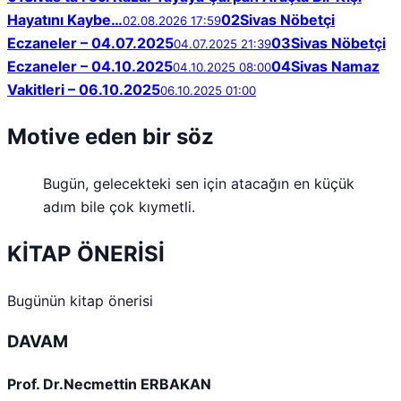
Hayatını Kaybe…
02
Sivas Nöbetçi
02.08.2026 17:59
Eczaneler – 04.07.2025
03
Sivas Nöbetçi
04.07.2025 21:39
Eczaneler – 04.10.2025
04
Sivas Namaz
04.10.2025 08:00
Vakitleri – 06.10.2025
06.10.2025 01:00
Motive eden bir söz
Bugün, gelecekteki sen için atacağın en küçük
adım bile çok kıymetli.
KİTAP ÖNERİSİ
Bugünün kitap önerisi
DAVAM
Prof. Dr.Necmettin ERBAKAN