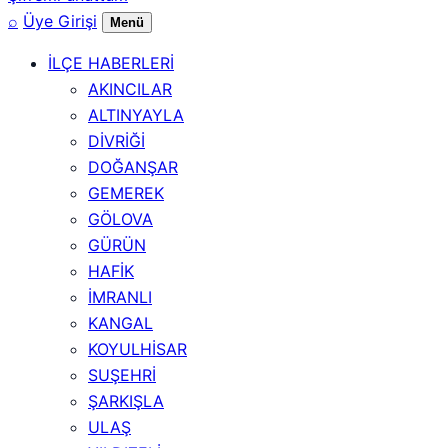
⌕
Üye Girişi
Menü
İLÇE HABERLERİ
AKINCILAR
ALTINYAYLA
DİVRİĞİ
DOĞANŞAR
GEMEREK
GÖLOVA
GÜRÜN
HAFİK
İMRANLI
KANGAL
KOYULHİSAR
SUŞEHRİ
ŞARKIŞLA
ULAŞ