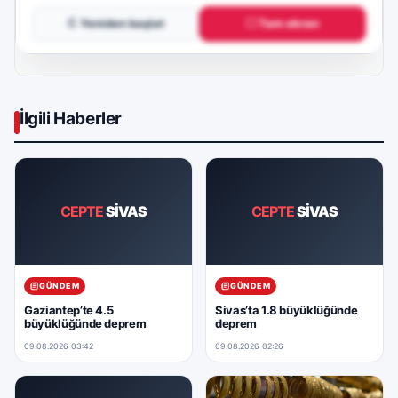
↻ Yeniden başlat
⛶ Tam ekran
İlgili Haberler
CEPTE
SİVAS
CEPTE
SİVAS
GÜNDEM
GÜNDEM
Gaziantep’te 4.5
Sivas’ta 1.8 büyüklüğünde
büyüklüğünde deprem
deprem
09.08.2026 03:42
09.08.2026 02:26