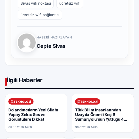
Sivas wifi noktası
ücretsiz wifi
ücretsiz wifi bağlantısı
HABERI HAZIRLAYAN
Cepte Sivas
İlgili Haberler
TEKNOLOJI
TEKNOLOJI
Dolandırıcıların Yeni Silahı
Türk Bilim İnsanlarından
Yapay Zeka: Ses ve
Uzayda Önemli Keşif!
Görüntülere Dikkat!
Samanyolu’nun Yuttuğu 4
Cüce Galaksinin İzine
08.08.2026 14:58
30.07.2026 14:15
Ulaşıldı