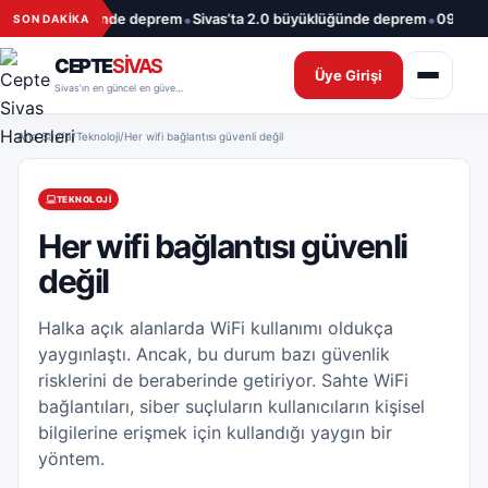
İçeriğe geç
•
•
a 1.7 büyüklüğünde deprem
Sivas’ta 2.0 büyüklüğünde deprem
09.08.20
SON DAKİKA
CEPTE
SİVAS
Üye Girişi
Sivas’ın en güncel en güvenilir haber sitesi
Ana Sayfa
/
Teknoloji
/
Her wifi bağlantısı güvenli değil
TEKNOLOJI
Her wifi bağlantısı güvenli
değil
Halka açık alanlarda WiFi kullanımı oldukça
yaygınlaştı. Ancak, bu durum bazı güvenlik
risklerini de beraberinde getiriyor. Sahte WiFi
bağlantıları, siber suçluların kullanıcıların kişisel
bilgilerine erişmek için kullandığı yaygın bir
yöntem.