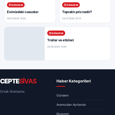
GÜNDEM
GÜNDEM
Evimizdeki casuslar
Topraklı priz nedir?
09.07.2024 10:52
03.07.2024 23:13
GÜNDEM
Troller ve etkileri
23.06.2024 12:40
CEPTE
SİVAS
Haber Kategorileri
Ortak Noktamız
Gündem
Aramızdan Ayrılanlar
Ekonomi