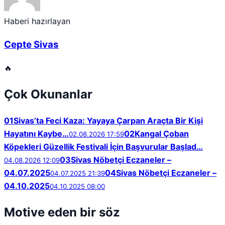
Haberi hazırlayan
Cepte Sivas
🔥
Çok Okunanlar
01
Sivas’ta Feci Kaza: Yayaya Çarpan Araçta Bir Kişi
Hayatını Kaybe…
02
Kangal Çoban
02.08.2026 17:59
Köpekleri Güzellik Festivali İçin Başvurular Başlad…
03
Sivas Nöbetçi Eczaneler –
04.08.2026 12:09
04.07.2025
04
Sivas Nöbetçi Eczaneler –
04.07.2025 21:39
04.10.2025
04.10.2025 08:00
Motive eden bir söz