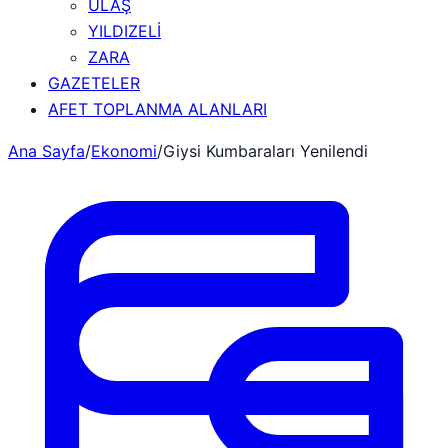
ULAŞ
YILDIZELİ
ZARA
GAZETELER
AFET TOPLANMA ALANLARI
Ana Sayfa
/
Ekonomi
/
Giysi Kumbaraları Yenilendi