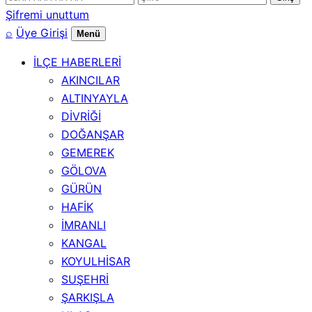
numarası
Şifremi unuttum
⌕
Üye Girişi
Menü
İLÇE HABERLERİ
AKINCILAR
ALTINYAYLA
DİVRİĞİ
DOĞANŞAR
GEMEREK
GÖLOVA
GÜRÜN
HAFİK
İMRANLI
KANGAL
KOYULHİSAR
SUŞEHRİ
ŞARKIŞLA