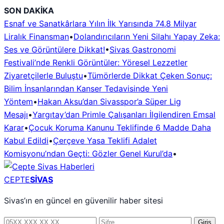
İçeriğe
SON DAKİKA
geç
Esnaf ve Sanatkârlara Yılın İlk Yarısında 74,8 Milyar
Liralık Finansman
•
Dolandırıcıların Yeni Silahı Yapay Zeka:
Ses ve Görüntülere Dikkat!
•
Sivas Gastronomi
Festivali’nde Renkli Görüntüler: Yöresel Lezzetler
Ziyaretçilerle Buluştu
•
Tümörlerde Dikkat Çeken Sonuç:
Bilim İnsanlarından Kanser Tedavisinde Yeni
Yöntem
•
Hakan Aksu’dan Sivasspor’a Süper Lig
Mesajı
•
Yargıtay’dan Primle Çalışanları İlgilendiren Emsal
Karar
•
Çocuk Koruma Kanunu Teklifinde 6 Madde Daha
Kabul Edildi
•
Çerçeve Yasa Teklifi Adalet
Komisyonu’ndan Geçti: Gözler Genel Kurul’da
•
CEPTE
SİVAS
Sivas’ın en güncel en güvenilir haber sitesi
Telefon
Şifre
Giriş