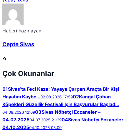
Haberi hazırlayan
Cepte Sivas
🔥
Çok Okunanlar
01
Sivas’ta Feci Kaza: Yayaya Çarpan Araçta Bir Kişi
Hayatını Kaybe…
02
Kangal Çoban
02.08.2026 17:59
Köpekleri Güzellik Festivali İçin Başvurular Başlad…
03
Sivas Nöbetçi Eczaneler –
04.08.2026 12:09
04.07.2025
04
Sivas Nöbetçi Eczaneler –
04.07.2025 21:39
04.10.2025
04.10.2025 08:00