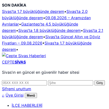
İçeriğe
SON DAKİKA
geç
Sivas’ta 1.7 büyüklüğünde deprem
•
Sivas’ta 2.0
büyüklüğünde deprem
•
09.08.2026 – Aramızdan
Ayrılanlar
•
Gaziantep’te 4.5 büyüklüğünde
deprem
•
Sivas’ta 1.8 büyüklüğünde deprem
•
Sivas’ta 2.1
büyüklüğünde deprem
•
Sivas’ta Güncel Altın ve Döviz
Fiyatları – 09.08.2026
•
Sivas’ta 1.7 büyüklüğünde
deprem
•
CEPTE
SİVAS
Sivas’ın en güncel en güvenilir haber sitesi
Telefon
Şifre
Giriş
numarası
Şifremi unuttum
⌕
Üye Girişi
Menü
İLÇE HABERLERİ