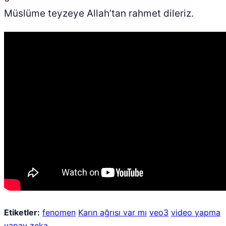
Müslüme teyzeye Allah’tan rahmet dileriz.
Etiketler:
fenomen
Karın ağrısı var mı
veo3
video yapma
yapay zeka