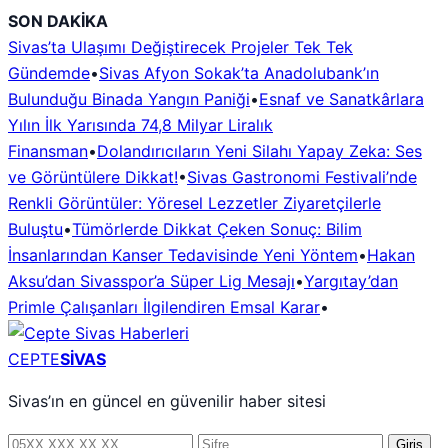
İçeriğe
SON DAKİKA
geç
Sivas’ta Ulaşımı Değiştirecek Projeler Tek Tek
Gündemde
•
Sivas Afyon Sokak’ta Anadolubank’ın
Bulunduğu Binada Yangın Paniği
•
Esnaf ve Sanatkârlara
Yılın İlk Yarısında 74,8 Milyar Liralık
Finansman
•
Dolandırıcıların Yeni Silahı Yapay Zeka: Ses
ve Görüntülere Dikkat!
•
Sivas Gastronomi Festivali’nde
Renkli Görüntüler: Yöresel Lezzetler Ziyaretçilerle
Buluştu
•
Tümörlerde Dikkat Çeken Sonuç: Bilim
İnsanlarından Kanser Tedavisinde Yeni Yöntem
•
Hakan
Aksu’dan Sivasspor’a Süper Lig Mesajı
•
Yargıtay’dan
Primle Çalışanları İlgilendiren Emsal Karar
•
CEPTE
SİVAS
Sivas’ın en güncel en güvenilir haber sitesi
Telefon
Şifre
Giriş