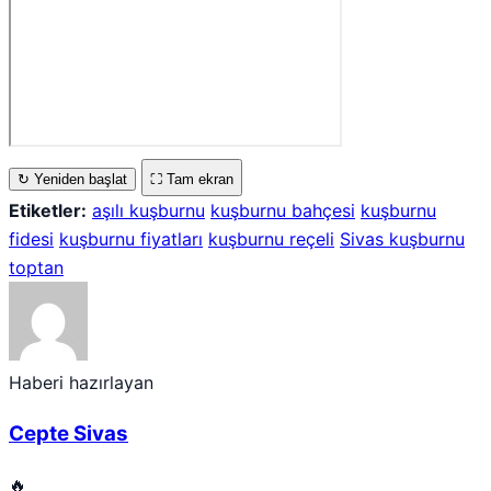
↻ Yeniden başlat
⛶ Tam ekran
Etiketler:
aşılı kuşburnu
kuşburnu bahçesi
kuşburnu
fidesi
kuşburnu fiyatları
kuşburnu reçeli
Sivas kuşburnu
toptan
Haberi hazırlayan
Cepte Sivas
🔥