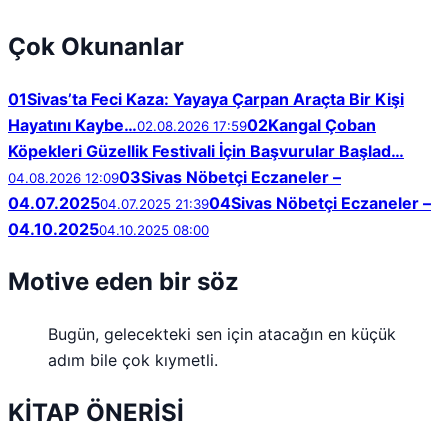
Çok Okunanlar
01
Sivas’ta Feci Kaza: Yayaya Çarpan Araçta Bir Kişi
Hayatını Kaybe…
02
Kangal Çoban
02.08.2026 17:59
Köpekleri Güzellik Festivali İçin Başvurular Başlad…
03
Sivas Nöbetçi Eczaneler –
04.08.2026 12:09
04.07.2025
04
Sivas Nöbetçi Eczaneler –
04.07.2025 21:39
04.10.2025
04.10.2025 08:00
Motive eden bir söz
Bugün, gelecekteki sen için atacağın en küçük
adım bile çok kıymetli.
KİTAP ÖNERİSİ