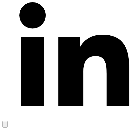
Bağlantıyı
kopyala