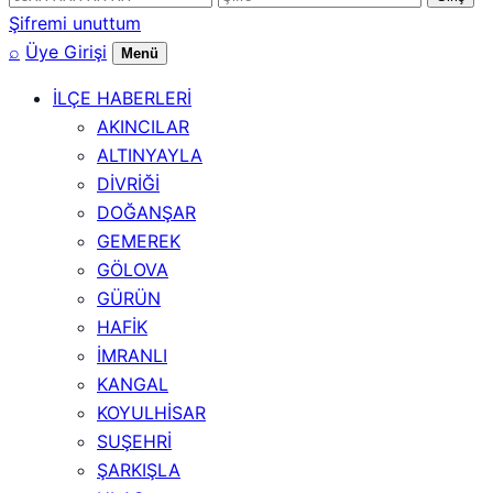
numarası
Şifremi unuttum
⌕
Üye Girişi
Menü
İLÇE HABERLERİ
AKINCILAR
ALTINYAYLA
DİVRİĞİ
DOĞANŞAR
GEMEREK
GÖLOVA
GÜRÜN
HAFİK
İMRANLI
KANGAL
KOYULHİSAR
SUŞEHRİ
ŞARKIŞLA