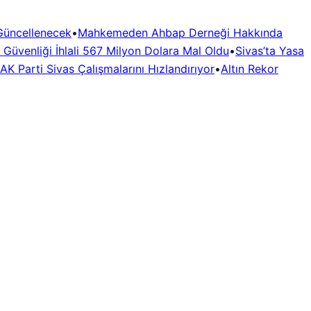
 Güncellenecek
•
Mahkemeden Ahbap Derneği Hakkında
 Güvenliği İhlali 567 Milyon Dolara Mal Oldu
•
Sivas’ta Yasa
AK Parti Sivas Çalışmalarını Hızlandırıyor
•
Altın Rekor