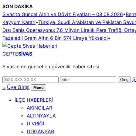
İçeriğe
SON DAKİKA
geç
Sivas’ta Güncel Altın ve Döviz Fiyatları – 08.08.2026
•
Benz
Kayyum Kararı
•
Türkiye, Suudi Arabistan ve Pakistan Savun
Dışı Bahis Operasyonu: 7,6 Milyon Liralık Para Trafiği Ortay
Tazeledi! Gram Altın 6 Bin 574 Liraya Yükseldi
•
CEPTE
SİVAS
Sivas’ın en güncel en güvenilir haber sitesi
Telefon
Şifre
Ş
Giriş
numarası
⌕
Üye Girişi
Menü
İLÇE HABERLERİ
AKINCILAR
ALTINYAYLA
DİVRİĞİ
DOĞANŞAR