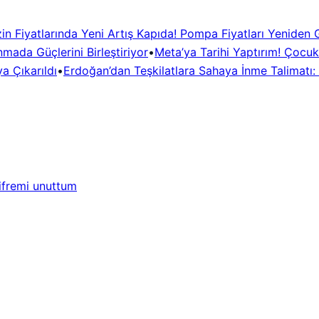
in Fiyatlarında Yeni Artış Kapıda! Pompa Fiyatları Yeniden
mada Güçlerini Birleştiriyor
•
Meta’ya Tarihi Yaptırım! Çocuk
a Çıkarıldı
•
Erdoğan’dan Teşkilatlara Sahaya İnme Talimatı: 
ifremi unuttum