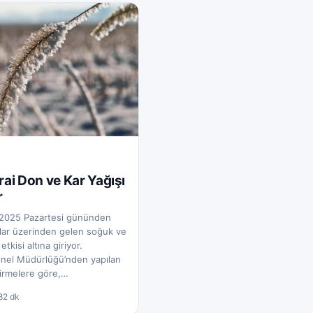
irai Don ve Kar Yağışı
r
n 2025 Pazartesi gününden
nlar üzerinden gelen soğuk ve
etkisi altına giriyor.
enel Müdürlüğü’nden yapılan
irmelere göre,…
8
2 dk