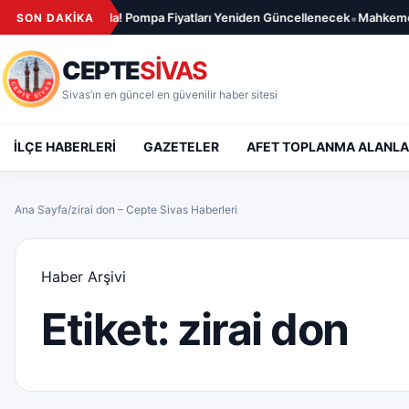
İçeriğe geç
•
a Yeni Artış Kapıda! Pompa Fiyatları Yeniden Güncellenecek
Mahkemeden 
SON DAKİKA
CEPTE
SİVAS
Sivas’ın en güncel en güvenilir haber sitesi
İLÇE HABERLERİ
GAZETELER
AFET TOPLANMA ALANLA
Ana Sayfa
/
zirai don – Cepte Sivas Haberleri
Haber Arşivi
Etiket:
zirai don