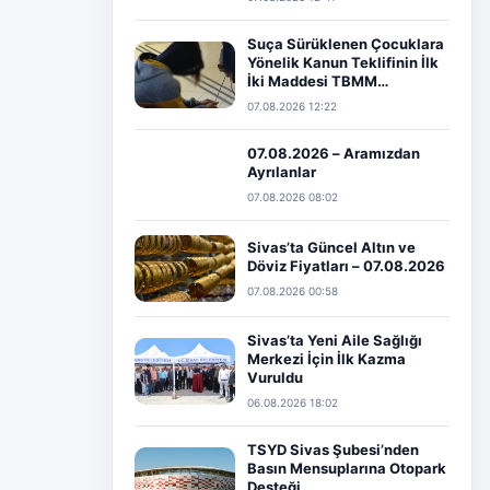
Suça Sürüklenen Çocuklara
Yönelik Kanun Teklifinin İlk
İki Maddesi TBMM…
07.08.2026 12:22
07.08.2026 – Aramızdan
Ayrılanlar
07.08.2026 08:02
Sivas’ta Güncel Altın ve
Döviz Fiyatları – 07.08.2026
07.08.2026 00:58
Sivas’ta Yeni Aile Sağlığı
Merkezi İçin İlk Kazma
Vuruldu
06.08.2026 18:02
TSYD Sivas Şubesi’nden
Basın Mensuplarına Otopark
Desteği