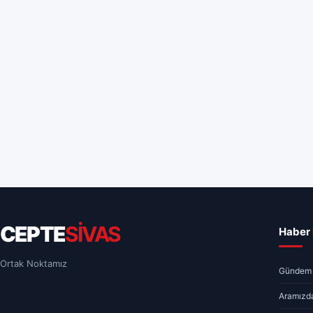
CEPTE
SİVAS
Haber 
Ortak Noktamız
Gündem
Aramızda