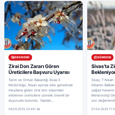
EKONOMI
GÜNDEM
Zirai Don Zararı Gören
Sivas’ta Z
Üreticilere Başvuru Uyarısı
Bekleniyo
Tarım ve Orman Bakanlığı Sivas İl
Sivas, 7 Nisa
Müdürlüğü, Nisan ayında ülke genelinde
itibaren Balka
meydana gelen zirai don olayından
yağışlı havanın 
etkilenen üreticilere yönelik önemli bir
Meteoroloji G
duyuruda bulundu. Yapılan…
son değerlend
09.05.2025 23:45
1 dk
07.04.2025 11:1