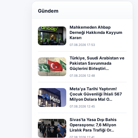
Gündem
Mahkemeden Ahbap
Derneği Hakkında Kayyum
Kararı
07.08.2026 17:53
Türkiye, Suudi Arabistan ve
Pakistan Savunmada
Güçlerini Birleştiri…
07.08.2026 12:48
Meta’ya Tarihi Yaptırım!
Çocuk Güvenliği İhlali 567
Milyon Dolara Mal O…
07.08.2026 12:45
Sivas’ta Yasa Dışı Bahis
Operasyonu: 7,6 Milyon
Liralık Para Trafiği Or…
07.08.2026 12:41