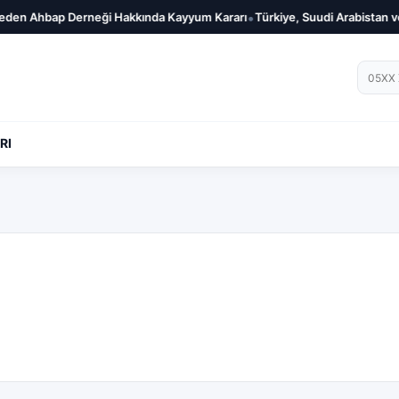
•
Ahbap Derneği Hakkında Kayyum Kararı
Türkiye, Suudi Arabistan ve Pa
Telef
RI