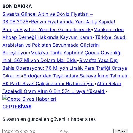
İçeriğe
SON DAKİKA
geç
Sivas’ta Güncel Altın ve Döviz Fiyatları –
08.08.2026
•
Benzin Fiyatlarında Yeni Artış Kapıda!
Pompa Fiyatları Yeniden Güncellenecek
•
Mahkemeden
Ahbap Derneği Hakkında Kayyum Kararı
•
Türkiye, Suudi
Arabistan ve Pakistan Savunmada Güçlerini
Birleştiriyor
•
Meta’ya Tarihi Yaptırım! Çocuk Güvenliği
İhlali 567 Milyon Dolara Mal Oldu
•
Sivas’ta Yasa Dışı
Bahis Operasyonu: 7,6 Milyon Liralık Para Trafiği Ortaya
Çıkarıldı
•
Erdoğan’dan Teşkilatlara Sahaya İnme Talimatı:
AK Parti Sivas Çalışmalarını Hızlandırıyor
•
Altın Rekor
Tazeledi! Gram Altın 6 Bin 574 Liraya Yükseldi
•
CEPTE
SİVAS
Sivas’ın en güncel en güvenilir haber sitesi
Telefon
Şifre
Giriş