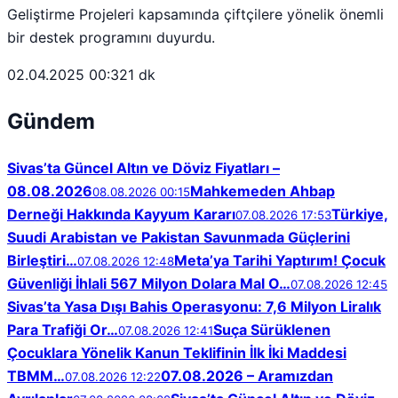
Geliştirme Projeleri kapsamında çiftçilere yönelik önemli
bir destek programını duyurdu.
02.04.2025 00:32
1 dk
Gündem
Sivas’ta Güncel Altın ve Döviz Fiyatları –
08.08.2026
Mahkemeden Ahbap
08.08.2026 00:15
Derneği Hakkında Kayyum Kararı
Türkiye,
07.08.2026 17:53
Suudi Arabistan ve Pakistan Savunmada Güçlerini
Birleştiri…
Meta’ya Tarihi Yaptırım! Çocuk
07.08.2026 12:48
Güvenliği İhlali 567 Milyon Dolara Mal O…
07.08.2026 12:45
Sivas’ta Yasa Dışı Bahis Operasyonu: 7,6 Milyon Liralık
Para Trafiği Or…
Suça Sürüklenen
07.08.2026 12:41
Çocuklara Yönelik Kanun Teklifinin İlk İki Maddesi
TBMM…
07.08.2026 – Aramızdan
07.08.2026 12:22