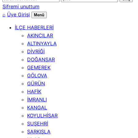
numarası
Şifremi unuttum
⌕
Üye Girişi
Menü
İLÇE HABERLERİ
AKINCILAR
ALTINYAYLA
DİVRİĞİ
DOĞANŞAR
GEMEREK
GÖLOVA
GÜRÜN
HAFİK
İMRANLI
KANGAL
KOYULHİSAR
SUŞEHRİ
ŞARKIŞLA