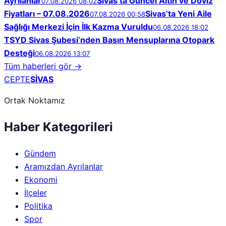
Ayrılanlar
Sivas’ta Güncel Altın ve Döviz
07.08.2026 08:02
Fiyatları – 07.08.2026
Sivas’ta Yeni Aile
07.08.2026 00:58
Sağlığı Merkezi İçin İlk Kazma Vuruldu
06.08.2026 18:02
TSYD Sivas Şubesi’nden Basın Mensuplarına Otopark
Desteği
06.08.2026 13:07
Tüm haberleri gör →
CEPTE
SİVAS
Ortak Noktamız
Haber Kategorileri
Gündem
Aramızdan Ayrılanlar
Ekonomi
İlçeler
Politika
Spor