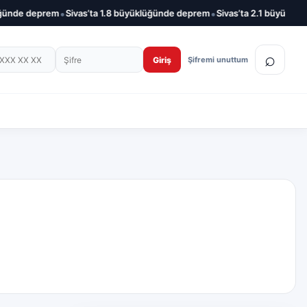
•
•
ünde deprem
Sivas’ta 1.8 büyüklüğünde deprem
Sivas’ta 2.1 büyüklüğü
on numarası
Şifre
⌕
Giriş
Şifremi unuttum