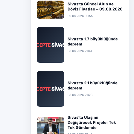
Sivas’ta Güncel Altın ve
Döviz Fiyatları – 09.08.2026
09.08.2026 00:55
Sivas’ta 1.7 büyüklüğünde
deprem
CEPTE
SİVAS
08.08.2026 21:41
Sivas’ta 2.1 büyüklüğünde
deprem
CEPTE
SİVAS
08.08.2026 21:28
Sivas’ta Ulaşımı
Değiştirecek Projeler Tek
Tek Gündemde