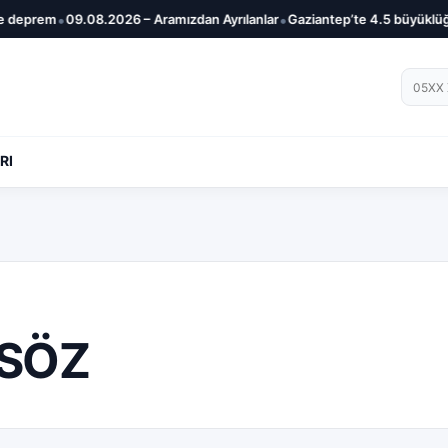
•
•
deprem
09.08.2026 – Aramızdan Ayrılanlar
Gaziantep’te 4.5 büyüklüğ
Telef
RI
RSÖZ