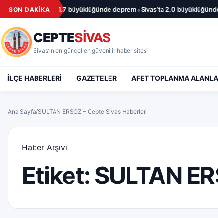
İçeriğe geç
•
Sivas’ta 1.7 büyüklüğünde deprem
Sivas’ta 2.0 büyüklüğünde 
SON DAKİKA
CEPTE
SİVAS
Sivas’ın en güncel en güvenilir haber sitesi
İLÇE HABERLERİ
GAZETELER
AFET TOPLANMA ALANLA
Ana Sayfa
/
SULTAN ERSÖZ – Cepte Sivas Haberleri
Haber Arşivi
Etiket:
SULTAN E