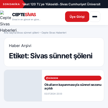
İçeriğe geç
•
 Zam: En Ucuz Paket 120 TL’ye Yükseldi
Sivas Cumhuriyet Üniversitesi’nd
SON DAKİKA
CEPTE
SİVAS
Üye Girişi
Sivas’ın en güncel en güvenilir haber sitesi
Ana Sayfa
/
Sivas sünnet şöleni – Cepte Sivas Haberleri
Haber Arşivi
Etiket:
Sivas sünnet şöleni
GÜNDEM
Okulların kapanmasıyla sünnet sezonu
açıldı
02.07.2024 22:33