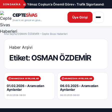
İçeriğe geç
•
nde Yeni Gelişme: Yılmaz Coşkun’a Önemli Görev
Trafik Sigortasında Ağus
SON DAKİKA
CEPTE
SİVAS
Üye Girişi
Sivas’ın en güncel en güvenilir haber sitesi
Ana Sayfa
/
OSMAN ÖZDEMİR – Cepte Sivas Haberleri
Haber Arşivi
Etiket:
OSMAN ÖZDEMİR
ARAMIZDAN AYRILANLAR
ARAMIZDAN AYRILANLAR
01.02.2026 – Aramızdan
06.03.2025 – Aramızdan
Ayrılanlar
Ayrılanlar
01.02.2026 08:00
06.03.2025 08:00