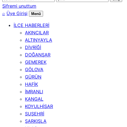
numarası
Şifremi unuttum
⌕
Üye Girişi
Menü
İLÇE HABERLERİ
AKINCILAR
ALTINYAYLA
DİVRİĞİ
DOĞANŞAR
GEMEREK
GÖLOVA
GÜRÜN
HAFİK
İMRANLI
KANGAL
KOYULHİSAR
SUŞEHRİ
ŞARKIŞLA