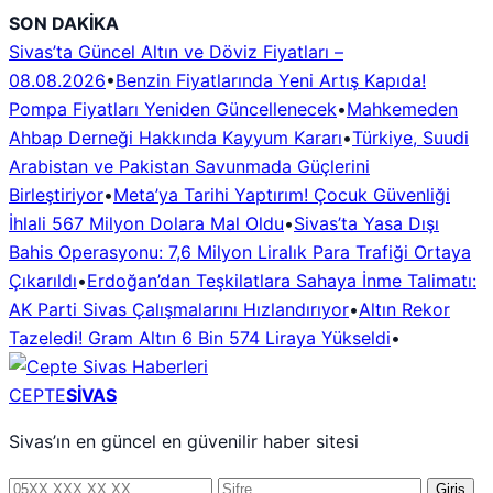
İçeriğe
SON DAKİKA
geç
Sivas’ta Güncel Altın ve Döviz Fiyatları –
08.08.2026
•
Benzin Fiyatlarında Yeni Artış Kapıda!
Pompa Fiyatları Yeniden Güncellenecek
•
Mahkemeden
Ahbap Derneği Hakkında Kayyum Kararı
•
Türkiye, Suudi
Arabistan ve Pakistan Savunmada Güçlerini
Birleştiriyor
•
Meta’ya Tarihi Yaptırım! Çocuk Güvenliği
İhlali 567 Milyon Dolara Mal Oldu
•
Sivas’ta Yasa Dışı
Bahis Operasyonu: 7,6 Milyon Liralık Para Trafiği Ortaya
Çıkarıldı
•
Erdoğan’dan Teşkilatlara Sahaya İnme Talimatı:
AK Parti Sivas Çalışmalarını Hızlandırıyor
•
Altın Rekor
Tazeledi! Gram Altın 6 Bin 574 Liraya Yükseldi
•
CEPTE
SİVAS
Sivas’ın en güncel en güvenilir haber sitesi
Telefon
Şifre
Giriş