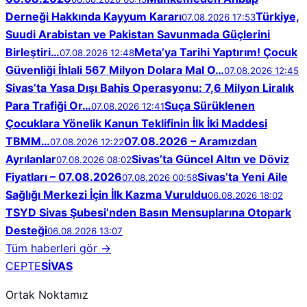
Derneği Hakkında Kayyum Kararı
Türkiye,
07.08.2026 17:53
Suudi Arabistan ve Pakistan Savunmada Güçlerini
Birleştiri…
Meta’ya Tarihi Yaptırım! Çocuk
07.08.2026 12:48
Güvenliği İhlali 567 Milyon Dolara Mal O…
07.08.2026 12:45
Sivas’ta Yasa Dışı Bahis Operasyonu: 7,6 Milyon Liralık
Para Trafiği Or…
Suça Sürüklenen
07.08.2026 12:41
Çocuklara Yönelik Kanun Teklifinin İlk İki Maddesi
TBMM…
07.08.2026 – Aramızdan
07.08.2026 12:22
Ayrılanlar
Sivas’ta Güncel Altın ve Döviz
07.08.2026 08:02
Fiyatları – 07.08.2026
Sivas’ta Yeni Aile
07.08.2026 00:58
Sağlığı Merkezi İçin İlk Kazma Vuruldu
06.08.2026 18:02
TSYD Sivas Şubesi’nden Basın Mensuplarına Otopark
Desteği
06.08.2026 13:07
Tüm haberleri gör →
CEPTE
SİVAS
Ortak Noktamız