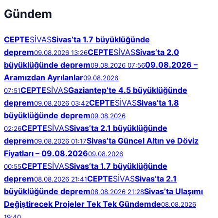
Gündem
CEPTE
SİVAS
Sivas’ta 1.7 büyüklüğünde
deprem
CEPTE
SİVAS
Sivas’ta 2.0
09.08.2026 13:26
büyüklüğünde deprem
09.08.2026 –
09.08.2026 07:56
Aramızdan Ayrılanlar
09.08.2026
CEPTE
SİVAS
Gaziantep’te 4.5 büyüklüğünde
07:51
deprem
CEPTE
SİVAS
Sivas’ta 1.8
09.08.2026 03:42
büyüklüğünde deprem
09.08.2026
CEPTE
SİVAS
Sivas’ta 2.1 büyüklüğünde
02:26
deprem
Sivas’ta Güncel Altın ve Döviz
09.08.2026 01:17
Fiyatları – 09.08.2026
09.08.2026
CEPTE
SİVAS
Sivas’ta 1.7 büyüklüğünde
00:55
deprem
CEPTE
SİVAS
Sivas’ta 2.1
08.08.2026 21:41
büyüklüğünde deprem
Sivas’ta Ulaşımı
08.08.2026 21:28
Değiştirecek Projeler Tek Tek Gündemde
08.08.2026
19:40