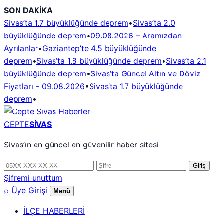
İçeriğe
SON DAKİKA
geç
Sivas’ta 1.7 büyüklüğünde deprem
•
Sivas’ta 2.0
büyüklüğünde deprem
•
09.08.2026 – Aramızdan
Ayrılanlar
•
Gaziantep’te 4.5 büyüklüğünde
deprem
•
Sivas’ta 1.8 büyüklüğünde deprem
•
Sivas’ta 2.1
büyüklüğünde deprem
•
Sivas’ta Güncel Altın ve Döviz
Fiyatları – 09.08.2026
•
Sivas’ta 1.7 büyüklüğünde
deprem
•
CEPTE
SİVAS
Sivas’ın en güncel en güvenilir haber sitesi
Telefon
Şifre
Giriş
numarası
Şifremi unuttum
⌕
Üye Girişi
Menü
İLÇE HABERLERİ