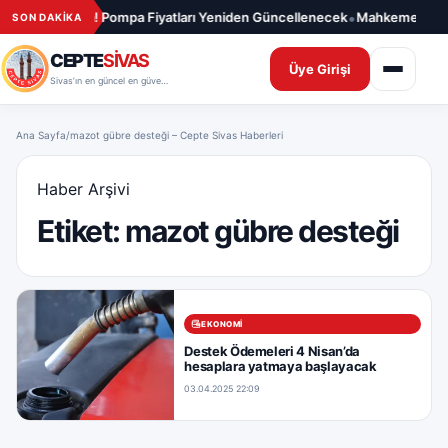
İçeriğe geç
•
eni Artış Kapıda! Pompa Fiyatları Yeniden Güncellenecek
Mahkemeden Ah
SON DAKİKA
CEPTE
SİVAS
Üye Girişi
Sivas’ın en güncel en güvenilir haber sitesi
Ana Sayfa
/
mazot gübre desteği – Cepte Sivas Haberleri
Haber Arşivi
Etiket:
mazot gübre desteği
EKONOMI
Destek Ödemeleri 4 Nisan’da
hesaplara yatmaya başlayacak
03.04.2025 22:09