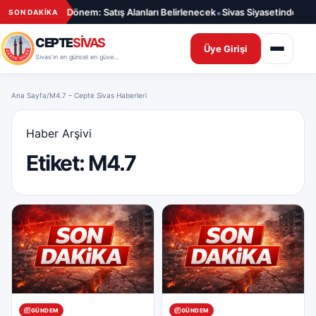
İçeriğe geç
•
ıcılar İçin Yeni Dönem: Satış Alanları Belirlenecek
Sivas Siyasetinde Yen
SON DAKİKA
CEPTE
SİVAS
Üye Girişi
Sivas’ın en güncel en güvenilir haber sitesi
Ana Sayfa
/
M4.7 – Cepte Sivas Haberleri
Haber Arşivi
Etiket:
M4.7
GÜNDEM
GÜNDEM