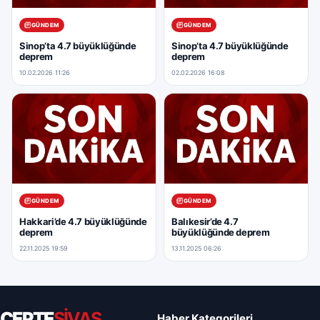
GÜNDEM
GÜNDEM
Sinop’ta 4.7 büyüklüğünde
Sinop’ta 4.7 büyüklüğünde
deprem
deprem
10.02.2026 11:26
02.02.2026 16:08
GÜNDEM
GÜNDEM
Hakkari’de 4.7 büyüklüğünde
Balıkesir’de 4.7
deprem
büyüklüğünde deprem
22.11.2025 19:59
13.11.2025 06:26
CEPTE
SİVAS
Haber Kategorileri