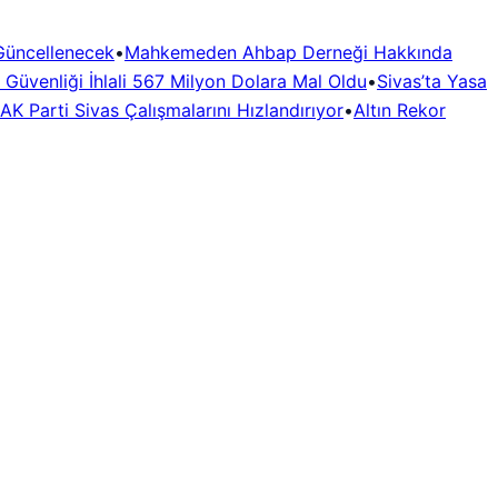
 Güncellenecek
•
Mahkemeden Ahbap Derneği Hakkında
 Güvenliği İhlali 567 Milyon Dolara Mal Oldu
•
Sivas’ta Yasa
AK Parti Sivas Çalışmalarını Hızlandırıyor
•
Altın Rekor