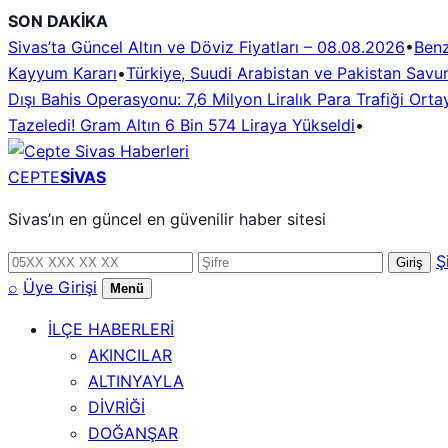
İçeriğe
SON DAKİKA
geç
Sivas’ta Güncel Altın ve Döviz Fiyatları – 08.08.2026
•
Benz
Kayyum Kararı
•
Türkiye, Suudi Arabistan ve Pakistan Savun
Dışı Bahis Operasyonu: 7,6 Milyon Liralık Para Trafiği Ortay
Tazeledi! Gram Altın 6 Bin 574 Liraya Yükseldi
•
CEPTE
SİVAS
Sivas’ın en güncel en güvenilir haber sitesi
Telefon
Şifre
Ş
Giriş
numarası
⌕
Üye Girişi
Menü
İLÇE HABERLERİ
AKINCILAR
ALTINYAYLA
DİVRİĞİ
DOĞANŞAR