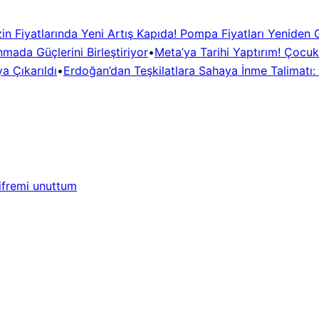
in Fiyatlarında Yeni Artış Kapıda! Pompa Fiyatları Yeniden
mada Güçlerini Birleştiriyor
•
Meta’ya Tarihi Yaptırım! Çocuk
a Çıkarıldı
•
Erdoğan’dan Teşkilatlara Sahaya İnme Talimatı: 
ifremi unuttum