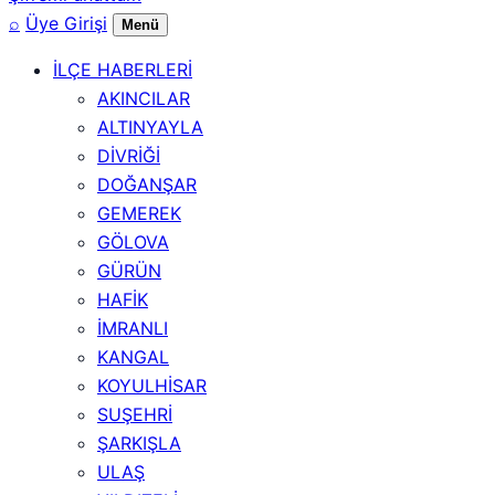
⌕
Üye Girişi
Menü
İLÇE HABERLERİ
AKINCILAR
ALTINYAYLA
DİVRİĞİ
DOĞANŞAR
GEMEREK
GÖLOVA
GÜRÜN
HAFİK
İMRANLI
KANGAL
KOYULHİSAR
SUŞEHRİ
ŞARKIŞLA
ULAŞ