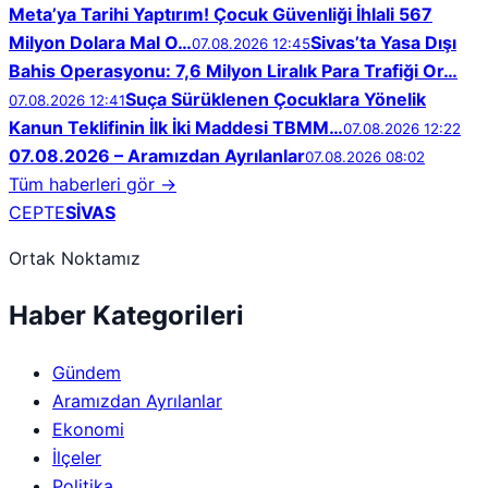
Meta’ya Tarihi Yaptırım! Çocuk Güvenliği İhlali 567
Milyon Dolara Mal O…
Sivas’ta Yasa Dışı
07.08.2026 12:45
Bahis Operasyonu: 7,6 Milyon Liralık Para Trafiği Or…
Suça Sürüklenen Çocuklara Yönelik
07.08.2026 12:41
Kanun Teklifinin İlk İki Maddesi TBMM…
07.08.2026 12:22
07.08.2026 – Aramızdan Ayrılanlar
07.08.2026 08:02
Tüm haberleri gör →
CEPTE
SİVAS
Ortak Noktamız
Haber Kategorileri
Gündem
Aramızdan Ayrılanlar
Ekonomi
İlçeler
Politika