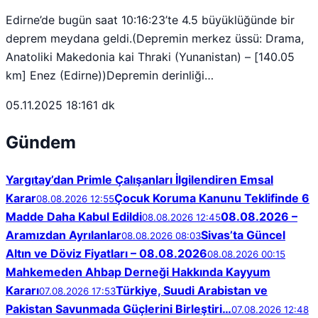
Edirne’de bugün saat 10:16:23’te 4.5 büyüklüğünde bir
deprem meydana geldi.(Depremin merkez üssü: Drama,
Anatoliki Makedonia kai Thraki (Yunanistan) – [140.05
km] Enez (Edirne))Depremin derinliği…
05.11.2025 18:16
1 dk
Gündem
Yargıtay’dan Primle Çalışanları İlgilendiren Emsal
Karar
Çocuk Koruma Kanunu Teklifinde 6
08.08.2026 12:55
Madde Daha Kabul Edildi
08.08.2026 –
08.08.2026 12:45
Aramızdan Ayrılanlar
Sivas’ta Güncel
08.08.2026 08:03
Altın ve Döviz Fiyatları – 08.08.2026
08.08.2026 00:15
Mahkemeden Ahbap Derneği Hakkında Kayyum
Kararı
Türkiye, Suudi Arabistan ve
07.08.2026 17:53
Pakistan Savunmada Güçlerini Birleştiri…
07.08.2026 12:48