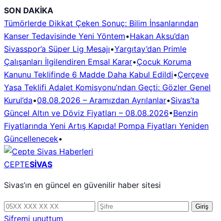
İçeriğe
SON DAKİKA
geç
Tümörlerde Dikkat Çeken Sonuç: Bilim İnsanlarından
Kanser Tedavisinde Yeni Yöntem
•
Hakan Aksu’dan
Sivasspor’a Süper Lig Mesajı
•
Yargıtay’dan Primle
Çalışanları İlgilendiren Emsal Karar
•
Çocuk Koruma
Kanunu Teklifinde 6 Madde Daha Kabul Edildi
•
Çerçeve
Yasa Teklifi Adalet Komisyonu’ndan Geçti: Gözler Genel
Kurul’da
•
08.08.2026 – Aramızdan Ayrılanlar
•
Sivas’ta
Güncel Altın ve Döviz Fiyatları – 08.08.2026
•
Benzin
Fiyatlarında Yeni Artış Kapıda! Pompa Fiyatları Yeniden
Güncellenecek
•
CEPTE
SİVAS
Sivas’ın en güncel en güvenilir haber sitesi
Telefon
Şifre
Giriş
numarası
Şifremi unuttum