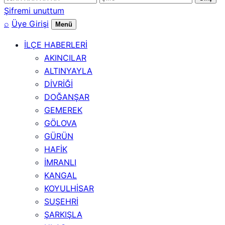
numarası
Şifremi unuttum
⌕
Üye Girişi
Menü
İLÇE HABERLERİ
AKINCILAR
ALTINYAYLA
DİVRİĞİ
DOĞANŞAR
GEMEREK
GÖLOVA
GÜRÜN
HAFİK
İMRANLI
KANGAL
KOYULHİSAR
SUŞEHRİ
ŞARKIŞLA