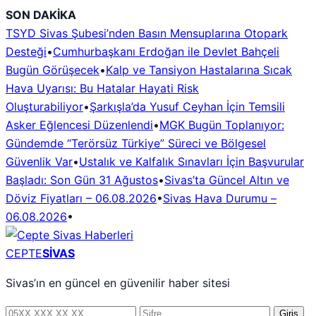
İçeriğe
SON DAKİKA
geç
TSYD Sivas Şubesi’nden Basın Mensuplarına Otopark
Desteği
•
Cumhurbaşkanı Erdoğan ile Devlet Bahçeli
Bugün Görüşecek
•
Kalp ve Tansiyon Hastalarına Sıcak
Hava Uyarısı: Bu Hatalar Hayati Risk
Oluşturabiliyor
•
Şarkışla’da Yusuf Ceyhan İçin Temsili
Asker Eğlencesi Düzenlendi
•
MGK Bugün Toplanıyor:
Gündemde “Terörsüz Türkiye” Süreci ve Bölgesel
Güvenlik Var
•
Ustalık ve Kalfalık Sınavları İçin Başvurular
Başladı: Son Gün 31 Ağustos
•
Sivas’ta Güncel Altın ve
Döviz Fiyatları – 06.08.2026
•
Sivas Hava Durumu –
06.08.2026
•
CEPTE
SİVAS
Sivas’ın en güncel en güvenilir haber sitesi
Telefon
Şifre
Giriş