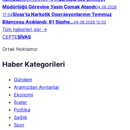
Müdürlüğü Görevine Yasin Çomak Atandı
04.08.2026
Sivas’ta Narkotik Operasyonlarının Temmuz
17:54
Bilançosu Açıklandı: 81 Şüphe…
04.08.2026 12:03
Tüm haberleri gör →
CEPTE
SİVAS
Ortak Noktamız
Haber Kategorileri
Gündem
Aramızdan Ayrılanlar
Ekonomi
İlçeler
Politika
Sağlık
Spor