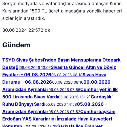
Sosyal medyada ve vatandaşlar arasında dolaşan Kuran
Kurslarından 1500 TL ücret alınacağına yönelik haberleri
sizler için araştırdık.
30.06.2024 22:57
2 dk
Gündem
TSYD Sivas Şubesi’nden Basın Mensuplarına Otopark
Desteği
Sivas’ta Güncel Altın ve Döviz
06.08.2026 13:07
Fiyatları – 06.08.2026
Sivas Hava
06.08.2026 08:18
Durumu – 06.08.2026
06.08.2026 –
06.08.2026 08:10
Aramızdan Ayrılanlar
Cumhuriyet’in İlk
06.08.2026 07:55
500 Lirasında Sivas Vardı
“Gardaşlık”
05.08.2026 15:12
Ruhu Dünyayı Sardı
05.08.2026 –
05.08.2026 14:58
Aramızdan Ayrılanlar
Cumhurbaşkanı
05.08.2026 07:52
Erdoğan YAŞ Kararlarını İmzaladı: Hava Kuvvetleri
Komutan…
Şarkışla İlçe Emniyet
04.08.2026 18:05