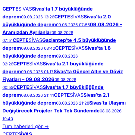
CEPTE
SİVAS
Sivas’ta 1.7 büyüklüğünde
deprem
CEPTE
SİVAS
Sivas’ta 2.0
09.08.2026 13:26
büyüklüğünde deprem
09.08.2026 –
09.08.2026 07:56
Aramızdan Ayrılanlar
09.08.2026
CEPTE
SİVAS
Gaziantep’te 4.5 büyüklüğünde
07:51
deprem
CEPTE
SİVAS
Sivas’ta 1.8
09.08.2026 03:42
büyüklüğünde deprem
09.08.2026
CEPTE
SİVAS
Sivas’ta 2.1 büyüklüğünde
02:26
deprem
Sivas’ta Güncel Altın ve Döviz
09.08.2026 01:17
Fiyatları – 09.08.2026
09.08.2026
CEPTE
SİVAS
Sivas’ta 1.7 büyüklüğünde
00:55
deprem
CEPTE
SİVAS
Sivas’ta 2.1
08.08.2026 21:41
büyüklüğünde deprem
Sivas’ta Ulaşımı
08.08.2026 21:28
Değiştirecek Projeler Tek Tek Gündemde
08.08.2026
19:40
Tüm haberleri gör →
CEPTE
SİVAS