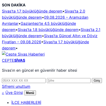
İçeriğe
SON DAKİKA
geç
Sivas’ta 1.7 büyüklüğünde deprem
•
Sivas’ta 2.0
büyüklüğünde deprem
•
09.08.2026 – Aramızdan
Ayrılanlar
•
Gaziantep’te 4.5 büyüklüğünde
deprem
•
Sivas’ta 1.8 büyüklüğünde deprem
•
Sivas’ta 2.1
büyüklüğünde deprem
•
Sivas’ta Güncel Altın ve Döviz
Fiyatları – 09.08.2026
•
Sivas’ta 1.7 büyüklüğünde
deprem
•
CEPTE
SİVAS
Sivas’ın en güncel en güvenilir haber sitesi
Telefon
Şifre
Giriş
numarası
Şifremi unuttum
⌕
Üye Girişi
Menü
İLÇE HABERLERİ