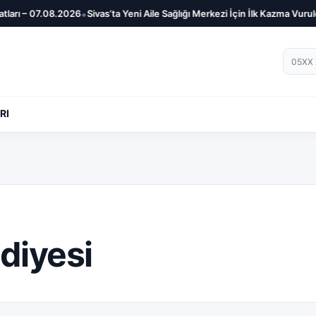
•
arı – 07.08.2026
Sivas’ta Yeni Aile Sağlığı Merkezi İçin İlk Kazma Vuruldu
Telef
RI
diyesi