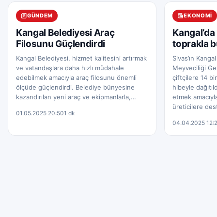
GÜNDEM
EKONOMI
Kangal Belediyesi Araç
Kangal’da 
Filosunu Güçlendirdi
toprakla 
Kangal Belediyesi, hizmet kalitesini artırmak
Sivas’ın Kangal
ve vatandaşlara daha hızlı müdahale
Meyveciliği Ge
edebilmek amacıyla araç filosunu önemli
çiftçilere 14 b
ölçüde güçlendirdi. Belediye bünyesine
hibeyle dağıtıl
kazandırılan yeni araç ve ekipmanlarla,…
etmek amacıyl
üreticilere des
01.05.2025 20:50
1 dk
04.04.2025 12: