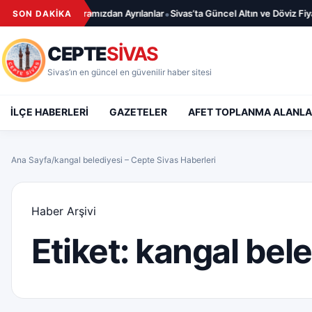
İçeriğe geç
•
07.08.2026 – Aramızdan Ayrılanlar
Sivas’ta Güncel Altın ve Döviz Fiyatl
SON DAKİKA
CEPTE
SİVAS
Sivas’ın en güncel en güvenilir haber sitesi
İLÇE HABERLERİ
GAZETELER
AFET TOPLANMA ALANLA
Ana Sayfa
/
kangal belediyesi – Cepte Sivas Haberleri
Haber Arşivi
Etiket:
kangal bele