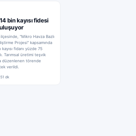
14 bin kayısı fidesi
buluşuyor
 ilçesinde, "Mikro Havza Bazlı
liştirme Projesi" kapsamında
in kayısı fidanı yüzde 75
dı. Tarımsal üretimi teşvik
a düzenlenen törende
tek verildi.
25
1 dk