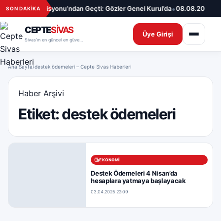
İçeriğe geç
•
ifi Adalet Komisyonu’ndan Geçti: Gözler Genel Kurul’da
08.08.2026 – A
SON DAKİKA
CEPTE
SİVAS
Üye Girişi
Sivas’ın en güncel en güvenilir haber sitesi
Ana Sayfa
/
destek ödemeleri – Cepte Sivas Haberleri
Haber Arşivi
Etiket:
destek ödemeleri
EKONOMI
Destek Ödemeleri 4 Nisan’da
hesaplara yatmaya başlayacak
03.04.2025 22:09